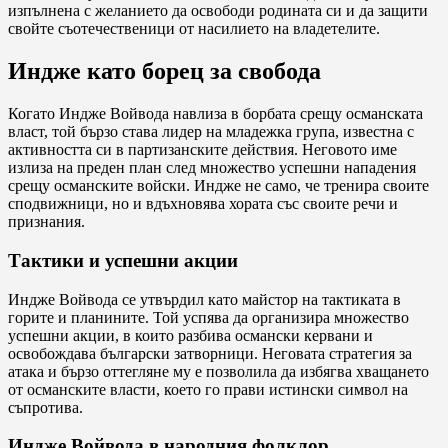
изпълнена с желанието да освободи родината си и да защити
свойте съотечественици от насилието на владетелите.
Индже като борец за свобода
Когато Индже Войвода навлиза в борбата срещу османската
власт, той бързо става лидер на младежка група, известна с
активността си в партизанските действия. Неговото име
излиза на преден план след множество успешни нападения
срещу османските войски. Индже не само, че тренира своите
сподвижници, но и вдъхновява хората със своите речи и
признания.
Тактики и успешни акции
Индже Войвода се утвърдил като майстор на тактиката в
горите и планините. Той успява да организира множество
успешни акции, в които разбива османски кервани и
освобождава български затворници. Неговата стратегия за
атака и бързо оттегляне му е позволила да избягва хващането
от османските власти, което го прави истински символ на
съпротива.
Индже Войвода в народния фолклор