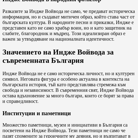
Разказите за Индже Войвода не само, че предават историческа
информация, но и създават митичен образ, който става част от
българската култура. В народните песни и приказки, Индже е
представен като не само храбър воин, но и като защитник на
слабите, благородник и мъдрец. Този идеализиран образ е
важен за утвърдяване на националната идентичност.
Значението на Индже Войвода за
съвременната България
Индже Войвода не е само историческа личност, но и културен
символ. Неговата фигура е особено актуална в контекста на
българската история, тъй като представлява стремежа към
свобода и независимост. В съвременния свят, Индже Войвода
остава вдъхновение за много българи, които се борят за права
и справедливост.
Институции и паметници
Множество паметници, музеи и инициативи в България са
посветени на Индже Войвода. Тези паметници не само че
пазят спомените за героичните му деяния, но и възпитават в