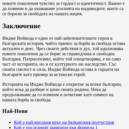
новите поколения чувство за гордост и идентичност. Важно е
да помним и да уважаваме усилията на индивидите, които са
се борили за свободата на нашата нация.
Заключение
Индже Войвода е един от най-забележителните герои в
българската история, чийто принос за борба за свобода остава
актуален и днес. Чрез своите действия и дух, той вдъхновява
новите поколения да се борят за справедлива и свободна
България. Патриотизмът, който той олицетворява, е не само
част от историята, но и от културното ни наследство. Със
своята смелост и сила, Индже Войвода остава в сърцата на
българите като пример за истински герой.
Историята на Индже Войвода е откритие за всеки българин,
който иска да разбере и цени своята родина. Нека да
продължаваме да го помним и почитаме като символ на
нашата борба за свобода.
Най-Нови
Кой е най-високия връх на балканския полуостров
Кой е последният шампион във формула 1