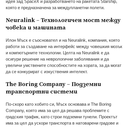
идея зад SpaceX и разработването на ракетата Starship,
която е предназначена за междупланетни полети.
Neuralink – Технологичен мост между
човека и машината
Илон Мъск е съосновател и на Neuralink, компания, която
работи за създаване на интерфейс между човешкия мозък
и компютърните технологии. Целта на Neuralink е да
осигури решение на неврологични заболявания и да
увеличи умствените способностите на хората, за да могат
да се конкурират с изкуствения интелект.
The Boring Company – Подземни
транспортни системи
По-скоро като хобито си, Мъск основава и The Boring
Company, която има за цел да решава проблемите с
градския трафик, като строи подземни тунели. Проектът
има за цел да ускори транспорта в натоварени градове и