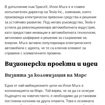
В допълнение към SpaceX, Илон Мъск е и главен
изпълнителен директор на Tesla Inc., компания, която
произвежда електрически превозни средства и решения
за устойчиво развитие. Под негово ръководство, Tesla е
успяла да революционизира автомобилната индустрия,
като предоставя иновации в автомобилната технология,
автономно шофиране и решения за съхранение на
енергия. Мъск активно популяризира електрическите
автомобили с идеята, че те са ключов елемент за
справяне с климатичните промени.
Визионерски проекти и идеи
Визията за колонизация на Марс
Една от най-амбициозните цели на Илон Мъск е
колонизацията на Марс. Той вярва, че за да се осигури
бъдещето на човечеството, е необходимо да установим
постоянни колонии на друга планета. Това е основната