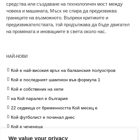
средства или създаване на технологичен мост между
човека и машината, Мъск не спира да предизвиква
границите на възможното. Въпреки критиките и
предизвикателствата, той продължава да бъде двигател
на промяната и иновациите в света около нас.
НАЙ-НОВИ
Кой е най-високия връх на балканския полуостров
Кой е последният шампион във формула 1
Кой е собственик на хепи
на Кой паралел е българия
22 седмица от бременността Кой месец е
Кой футболист е починал днес
Кой е чеченеца
на Кой козметичен продукт чърчил не е наложил
We value your privacy