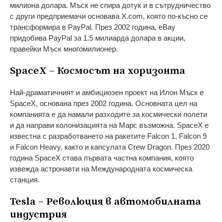
милиона долара. Мъск не спира дотук и в сътрудничество
с други предприемачи основава X.com, която по-късно се
трансформира в PayPal. През 2002 година, eBay
придобива PayPal за 1.5 милиарда долара в акции,
правейки Мъск многомилионер.
SpaceX – Космосът на хоризонта
Най-драматичният и амбициозен проект на Илон Мъск е
SpaceX, основана през 2002 година. Основната цел на
компанията е да намали разходите за космически полети
и да направи колонизацията на Марс възможна. SpaceX е
известна с разработването на ракетите Falcon 1, Falcon 9
и Falcon Heavy, както и капсулата Crew Dragon. През 2020
година SpaceX става първата частна компания, която
извежда астронавти на Международната космическа
станция.
Tesla – Революция в автомобилната
индустрия