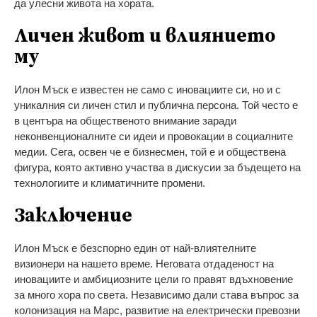
да улесни живота на хората.
Личен живот и влиянието
му
Илон Мъск е известен не само с иновациите си, но и с
уникалния си личен стил и публична персона. Той често е
в центъра на общественото внимание заради
неконвенционалните си идеи и провокации в социалните
медии. Сега, освен че е бизнесмен, той е и обществена
фигура, която активно участва в дискусии за бъдещето на
технологиите и климатичните промени.
Заключение
Илон Мъск е безспорно един от най-влиятелните
визионери на нашето време. Неговата отдаденост на
иновациите и амбициозните цели го правят вдъхновение
за много хора по света. Независимо дали става въпрос за
колонизация на Марс, развитие на електрически превозни