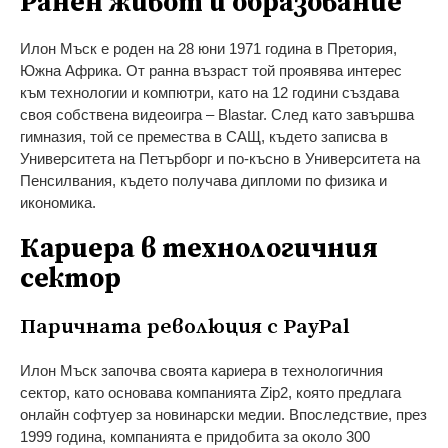
Ранен живот и образование
Илон Мъск е роден на 28 юни 1971 година в Претория,
Южна Африка. От ранна възраст той проявява интерес
към технологии и компютри, като на 12 години създава
своя собствена видеоигра – Blastar. След като завършва
гимназия, той се премества в САЩ, където записва в
Университета на Петърборг и по-късно в Университета на
Пенсилвания, където получава дипломи по физика и
икономика.
Кариера в технологичния
сектор
Паричната революция с PayPal
Илон Мъск започва своята кариера в технологичния
сектор, като основава компанията Zip2, която предлага
онлайн софтуер за новинарски медии. Впоследствие, през
1999 година, компанията е придобита за около 300