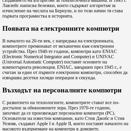
създаването на алгоритми за Аналитичната машина. В 1843 г.
Лавлейс написва бележки, които съдържат алгоритъм за
изчисление на числата на Бернули, и по този начин тя става
първата програмистка в историята.
Появата на електронните компютри
В началото на 20-ти век, с напредъка на електрониката,
компютрите преминават от механични към електронни
устройства. През 1940-те години, компютри като ENIAC
(Electronic Numerical Integrator and Computer) и UNIVAC
(Universal Automatic Computer) поставят основите на
компютърната революция. ENIAC, завършен през 1945 г., е
считан за един от първите електронни компютри, способен да
извършва десетки хиляди операции в секунда.
Възходът на персоналните компютри
С развитието на технологиите, компютрите стават все по-
достъпни за обикновените хора. През 1970-те години,
започват да се произвеждат персонални компютри (PC).
Основатели на известни компании, като Стив Джобс и Стив
Уозняк, създават Apple I и Apple II, които поставят началото на
масовото възприемане на компютри в домовете.