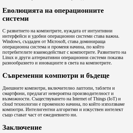
Еволюцията на операционните
системи
С развитието на компютрите, нуждата от интуитивни
интерфейси и удобни операционни системи става важна.
Windows, създаден от Microsoft, става доминираща
операционна система и променя начина, по който
потребителите взаимодействат с компютрите. Развитието на
Linux и други алтернативни операционни системи показва
разнообразието и иновациите в света на компютрите.
Съвременни компютри и бъдеще
Днешните компютри, включително лаптопи, таблети и
смартфони, предлагат невероятна производителност и
възможности. Съществуването на Internet of Things (IoT) и
cloud технологии е променило начина, по който използваме
компютри. Интелигентни алгоритми и изкуствен интелект
също стават част от ежедневието ни.
Заключение