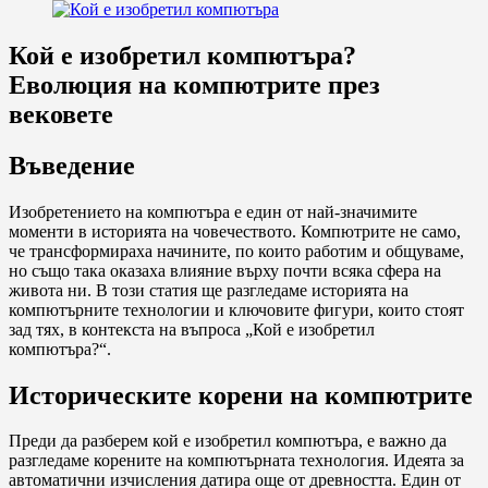
Кой е изобретил компютъра?
Еволюция на компютрите през
вековете
Въведение
Изобретението на компютъра е един от най-значимите
моменти в историята на човечеството. Компютрите не само,
че трансформираха начините, по които работим и общуваме,
но също така оказаха влияние върху почти всяка сфера на
живота ни. В този статия ще разгледаме историята на
компютърните технологии и ключовите фигури, които стоят
зад тях, в контекста на въпроса „Кой е изобретил
компютъра?“.
Историческите корени на компютрите
Преди да разберем кой е изобретил компютъра, е важно да
разгледаме корените на компютърната технология. Идеята за
автоматични изчисления датира още от древността. Един от