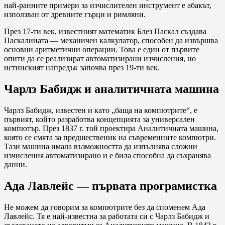
най-ранните примери за изчислителен инструмент е абакът,
използван от древните гърци и римляни.
През 17-ти век, известният математик Блез Паскал създава
Паскалината — механичен калкулатор, способен да извършва
основни аритметични операции. Това е един от първите
опити да се реализират автоматизирани изчисления, но
истинският напредък започва през 19-ти век.
Чарлз Бабидж и аналитичната машина
Чарлз Бабидж, известен и като „баща на компютрите“, е
първият, който разработва концепцията за универсален
компютър. През 1837 г. той проектира Аналитичната машина,
която се смята за предшественик на съвременните компютри.
Тази машина имала възможността да изпълнява сложни
изчисления автоматизирано и е била способна да съхранява
данни.
Ада Лавлейс — първата програмистка
Не можем да говорим за компютрите без да споменем Ада
Лавлейс. Тя е най-известна за работата си с Чарлз Бабидж и