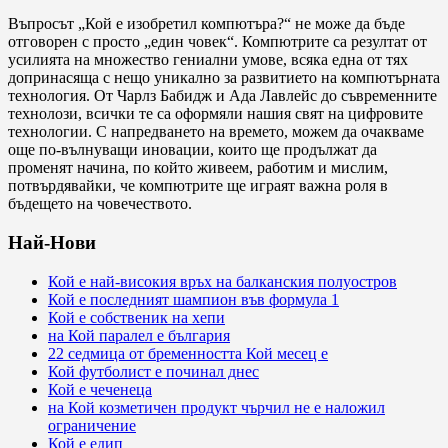
Въпросът „Кой е изобретил компютъра?“ не може да бъде
отговорен с просто „един човек“. Компютрите са резултат от
усилията на множество гениални умове, всяка една от тях
допринасяща с нещо уникално за развитието на компютърната
технология. От Чарлз Бабидж и Ада Лавлейс до съвременните
технолози, всички те са оформяли нашия свят на цифровите
технологии. С напредването на времето, можем да очакваме
още по-вълнуващи иновации, които ще продължат да
променят начина, по който живеем, работим и мислим,
потвърдявайки, че компютрите ще играят важна роля в
бъдещето на човечеството.
Най-Нови
Кой е най-високия връх на балканския полуостров
Кой е последният шампион във формула 1
Кой е собственик на хепи
на Кой паралел е българия
22 седмица от бременността Кой месец е
Кой футболист е починал днес
Кой е чеченеца
на Кой козметичен продукт чърчил не е наложил
ограничение
Кой е едип