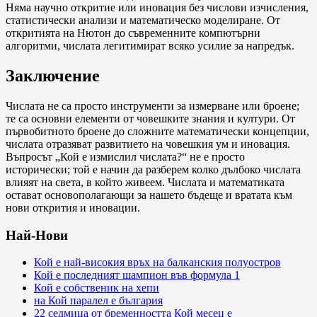
Няма научно откритие или иновация без числови изчисления,
статистически анализи и математическо моделиране. От
откритията на Нютон до съвременните компютърни
алгоритми, числата легитимират всяко усилие за напредък.
Заключение
Числата не са просто инструменти за измерване или броене;
те са основни елементи от човешките знания и култури. От
първобитното броене до сложните математически концепции,
числата отразяват развитието на човешкия ум и иновация.
Въпросът „Кой е измислил числата?“ не е просто
исторически; той е начин да разберем колко дълбоко числата
влияят на света, в който живеем. Числата и математиката
остават основополагающи за нашето бъдеще и вратата към
нови открития и иновации.
Най-Нови
Кой е най-високия връх на балканския полуостров
Кой е последният шампион във формула 1
Кой е собственик на хепи
на Кой паралел е българия
22 седмица от бременността Кой месец е