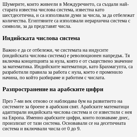
Шумерите, които живеели в Междуречието, са създали най-
старата известна числова система, известна като
шестдесетична, и са използвали думи за числа, за да отбележат
количества. Египтяните са използвали иерархична система с
символи, за да представят числа.
Индийската числова система
Важно е да се отбележи, че системата на индусите
(индийската числова система) е революционен напредък. Тя
включва концепцията за нула, която е от съществено значение
за математика. Индийските математици, като Брахмагупта, са
разработили правила за работа с нула, което е променило
начина, по който разбираме и работим с числата.
Разпространение на арабските цифри
През 7-ми век отново се наблюдава бум на развитието на
системите за броене в арабския свят. Арабските математици
адаптирали индийската числова система и се известили с нея
на Европа. Именно арабските цифри, които познаваме днес,
произлизат от тази система. Основавали се на десетичната
система и включвали числа от 0 до 9.