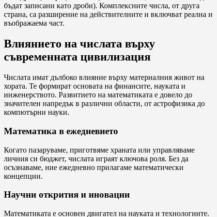
бъдат записани като дроби). Комплексните числа, от друга
страна, са разширение на действителните и включват реална и
въображаема част.
Влиянието на числата върху
съвременната цивилизация
Числата имат дълбоко влияние върху материалния живот на
хората. Те формират основата на финансите, науката и
инженерството. Развитието на математиката е довело до
значителен напредък в различни области, от астрофизика до
компютърни науки.
Математика в ежедневието
Когато пазаруваме, приготвяме храната или управляваме
личния си бюджет, числата играят ключова роля. Без да
осъзнаваме, ние ежедневно прилагаме математически
концепции.
Научни открития и иновации
Математиката е основен двигател на науката и технологиите.