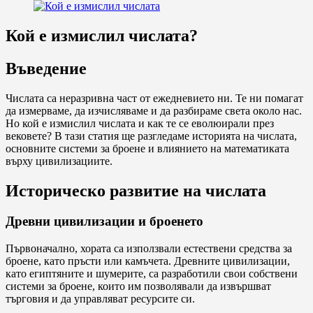
Кой е измислил числата?
Въведение
Числата са неразривна част от ежедневието ни. Те ни помагат
да измерваме, да изчисляваме и да разбираме света около нас.
Но кой е измислил числата и как те се еволюирали през
вековете? В тази статия ще разгледаме историята на числата,
основните системи за броене и влиянието на математиката
върху цивилизациите.
Историческо развитие на числата
Древни цивилизации и броенето
Първоначално, хората са използвали естествени средства за
броене, като пръсти или камъчета. Древните цивилизации,
като египтяните и шумерите, са разработили свои собствени
системи за броене, които им позволявали да извършват
търговия и да управляват ресурсите си.