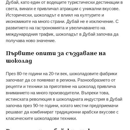
Дубай, като един от водещите туристически дестинации в
света, винаги е привличал атракции с уникални вкусове.
Исторически, шоколадът е влиял на културите и
икономиките на много страни. Дубай не е изключение. С
развитието на гастрономията и увеличаването на
международния трафик, шоколадът в Дубай започва да
получава ново значение.
Първите опити за създаване на
шоколад
През 80-те години на 20-ти век, шоколадовите фабрики
започват да се появяват в региона. Разнообразието от
рецепти и техники за приготвяне на шоколад привлича
вниманието на много производители. Въпреки това,
истинската революция в шоколадната индустрия в Дубай
започва през 90-те години, когато местни предприемачи
решават да комбинират традиционни арабски вкусове с
класическите шоколадови техники.