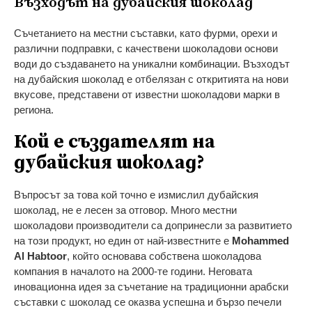
Възходът на дубайския шоколад
Съчетанието на местни съставки, като фурми, орехи и
различни подправки, с качествени шоколадови основи
води до създаването на уникални комбинации. Възходът
на дубайския шоколад е отбелязан с откритията на нови
вкусове, представени от известни шоколадови марки в
региона.
Кой е създателят на
дубайския шоколад?
Въпросът за това кой точно е измислил дубайския
шоколад, не е лесен за отговор. Много местни
шоколадови производители са допринесли за развитието
на този продукт, но един от най-известните е
Mohammed
Al Habtoor
, който основава собствена шоколадова
компания в началото на 2000-те години. Неговата
иновационна идея за съчетание на традиционни арабски
съставки с шоколад се оказва успешна и бързо печели