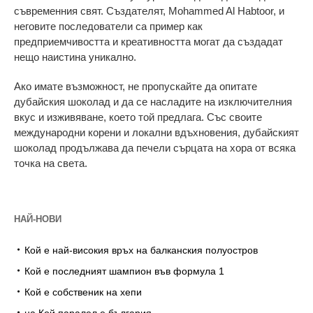
съвременния свят. Създателят, Mohammed Al Habtoor, и
неговите последователи са пример как
предприемчивостта и креативността могат да създадат
нещо наистина уникално.
Ако имате възможност, не пропускайте да опитате
дубайския шоколад и да се насладите на изключителния
вкус и изживяване, което той предлага. Със своите
международни корени и локални вдъхновения, дубайският
шоколад продължава да печели сърцата на хора от всяка
точка на света.
НАЙ-НОВИ
Кой е най-високия връх на балканския полуостров
Кой е последният шампион във формула 1
Кой е собственик на хепи
на Кой паралел е българия