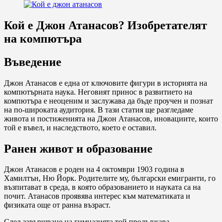
Кой е Джон Атанасов? Изобретателят
на компютъра
Въведение
Джон Атанасов е една от ключовите фигури в историята на
компютърната наука. Неговият принос в развитието на
компютъра е неоценим и заслужава да бъде проучен и познат
на по-широката аудитория. В тази статия ще разгледаме
живота и постиженията на Джон Атанасов, иновациите, които
той е въвел, и наследството, което е оставил.
Ранен живот и образование
Джон Атанасов е роден на 4 октомври 1903 година в
Хамилтън, Ню Йорк. Родителите му, български емигранти, го
възпитават в среда, в която образованието и науката са на
почит. Атанасов проявява интерес към математиката и
физиката още от ранна възраст.
След завършване на гимназията той продължава