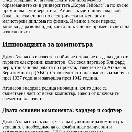
образованието си в университета „Корал Гейбълс“, а по-късно
преминава в университета „Айова“, където получава свой
бакалавърска степен по електрическа инженерия и
магистърска диплома по физика. Именно в този период
започва да развива идеи, които по-късно ще променят света на
изчисленията.
Инновацията за компютъра
Джон Атанасов е известен най-вече с това, че създава един от
първите електронни компютри. Със своя партньор Клифърд
Бери, той започва работа по проекта, известен като Атанасов –
Бери компютър (АВС). Строителството на компютъра започва
през 1937 година и завършва през 1942 година.
Атанасов внедрява редица иновации, които днес са
съществена част от всеки компютър. Някои от ключовите
елементи включват:
Двата основни компонента: хардуер и софтуер
Джон Атанасов осъзнава, че за да функционира компютърът
успешно, е необходимо да се комбинират хардуерни и