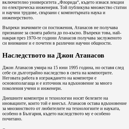
включително университета „Флорида“, където изнася лекции
по електрическа инженерия. Той публикува множество статии
и научни трудове, свързани с компютърната наука и
инженерството.
Въпреки значимите си постижения, Атанасов не получава
признание за своята работа до по-късно. Въпреки това, най-
накрая през 1970-те години Атанасов получава заслуженото
си внимание и е почетен в различни научни общности.
Наследството на Джон Атанасов
Джон Атанасов умира на 15 юни 1995 година, но оставя след
себе си дълготрайно наследство в света на компютрите.
Неговата работа в изграждането на компютри е
основополагаща и е източник на вдъхновение за много
поколения учени и инженери.
Днешните компютри и технологии носят белезите на
иновациите, които той е внесъл. Атанасов остава вдъхновение
за мнозинството от любителите на технологиите и науката,
особено в България, където наследството му е особено
почитано.