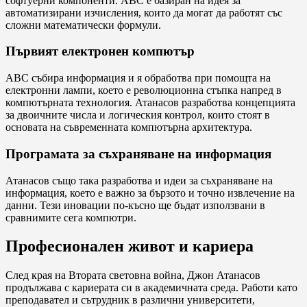
софтуерни компоненти. АВС е базиран на идея за
автоматизирани изчисления, които да могат да работят със
сложни математически формули.
Първият електронен компютър
АВС събира информация и я обработва при помощта на
електронни лампи, което е революционна стъпка напред в
компютърната технология. Атанасов разработва концепцията
за двоичните числа и логическия контрол, които стоят в
основата на съвременната компютърна архитектура.
Програмата за съхраняване на информация
Атанасов също така разработва и идеи за съхраняване на
информация, което е важно за бързото и точно извлечение на
данни. Тези иновации по-късно ще бъдат използвани в
сравнимите сега компютри.
Професионален живот и кариера
След края на Втората световна война, Джон Атанасов
продължава с кариерата си в академичната среда. Работи като
преподавател и сътрудник в различни университети,