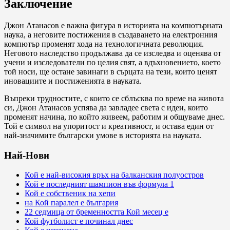
Заключение
Джон Атанасов е важна фигура в историята на компютърната
наука, а неговите постижения в създаването на електронния
компютър променят хода на технологичната революция.
Неговото наследство продължава да се изследва и оценява от
учени и изследователи по целия свят, а вдъхновението, което
той носи, ще остане завинаги в сърцата на тези, които ценят
иновациите и постиженията в науката.
Въпреки трудностите, с които се сблъсква по време на живота
си, Джон Атанасов успява да завладее света с идеи, които
променят начина, по който живеем, работим и общуваме днес.
Той е символ на упоритост и креативност, и остава един от
най-значимите български умове в историята на науката.
Най-Нови
Кой е най-високия връх на балканския полуостров
Кой е последният шампион във формула 1
Кой е собственик на хепи
на Кой паралел е българия
22 седмица от бременността Кой месец е
Кой футболист е починал днес