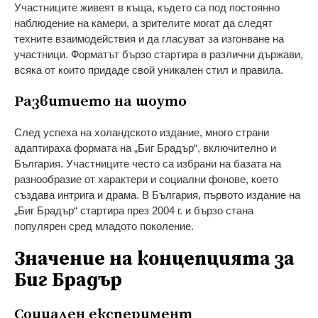
Участниците живеят в къща, където са под постоянно
наблюдение на камери, а зрителите могат да следят
техните взаимодействия и да гласуват за изгонване на
участници. Форматът бързо стартира в различни държави,
всяка от които придаде свой уникален стил и правила.
Развитието на шоуто
След успеха на холандското издание, много страни
адаптираха формата на „Биг Брадър“, включително и
България. Участниците често са избрани на базата на
разнообразие от характери и социални фонове, което
създава интрига и драма. В България, първото издание на
„Биг Брадър“ стартира през 2004 г. и бързо стана
популярен сред младото поколение.
Значение на концепцията за
Биг Брадър
Социален експеримент