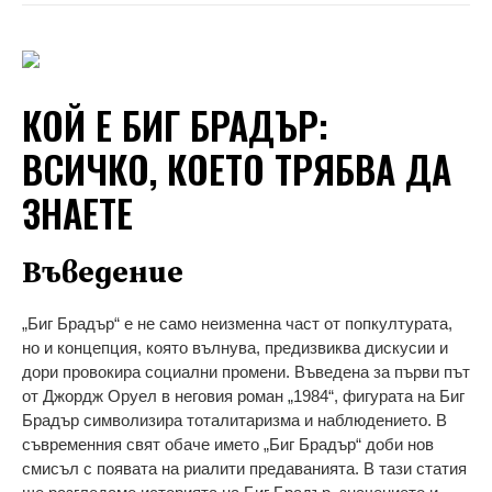
КОЙ Е БИГ БРАДЪР:
ВСИЧКО, КОЕТО ТРЯБВА ДА
ЗНАЕТЕ
Въведение
„Биг Брадър“ е не само неизменна част от попкултурата,
но и концепция, която вълнува, предизвиква дискусии и
дори провокира социални промени. Въведена за първи път
от Джордж Оруел в неговия роман „1984“, фигурата на Биг
Брадър символизира тоталитаризма и наблюдението. В
съвременния свят обаче името „Биг Брадър“ доби нов
смисъл с появата на риалити предаванията. В тази статия