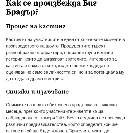
Как се произвежда Биг
Брадър?
Процес на кастинг
Кастингът на участниците е един от ключовите моменти в
производството на шоуто. Продуцентите търсят
разнообразие от характери, социални групи и лични
истории, които да ангажират зрителите. Интервюто за
кастинга е важна стъпка, където всеки кандидат е
оценяван не само за личността си, но и за потенциала му
да създава драма и интрига.
Снимки и излъчване
Снимките на шоуто обикновено продължават няколко
месеца, през които участниците живеят в къща,
наблюдавана от камери 24/7. Всяка седмица се провеждат
различни предизвикателства, които определят кой ще
остане и кой ще бъде изгонен. Зрителите могат да