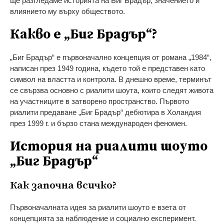
ще разгледаме историята на Биг Брадър, значението и
влиянието му върху обществото.
Какво е „Биг Брадър“?
„Биг Брадър“ е първоначално концепция от романа „1984“,
написан през 1949 година, където той е представен като
символ на властта и контрола. В днешно време, терминът
се свързва основно с риалити шоута, които следят живота
на участниците в затворено пространство. Първото
риалити предаване „Биг Брадър“ дебютира в Холандия
през 1999 г. и бързо стана международен феномен.
История на риалити шоуто
„Биг Брадър“
Как започна всичко?
Първоначалната идея за риалити шоуто е взета от
концепцията за наблюдение и социално експеримент.