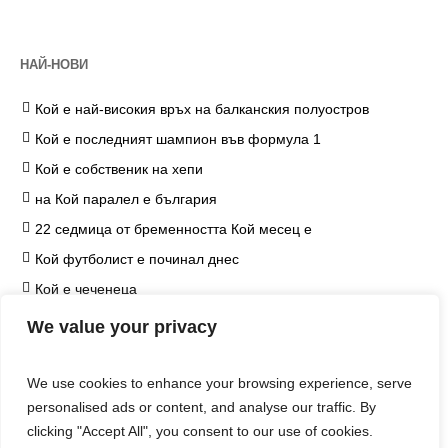
НАЙ-НОВИ
Кой е най-високия връх на балканския полуостров
Кой е последният шампион във формула 1
Кой е собственик на хепи
на Кой паралел е българия
22 седмица от бременността Кой месец е
Кой футболист е починал днес
Кой е чеченеца
на Кой козметичен продукт чърчил не е наложил
We value your privacy
ограничение
Кой е едип
We use cookies to enhance your browsing experience, serve
Кой е хитлер
personalised ads or content, and analyse our traffic. By
clicking "Accept All", you consent to our use of cookies.