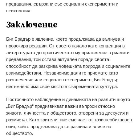
предавания, свързани със социални експерименти и
психология.
Заключение
Биг Брадър е явление, което продължава да вълнува и
провокира реакции. От своето начало като концепция в
литературата до практическото му приложение в риалити
предавания, той остава актуален поради своята
способност да разкрива човешката природа и социалните
взаимодействия. Независимо дали го приемате като
развлечение или социален експеримент, Биг Брадър
несъмнено има свое място в съвременната култура.
Постоянното наблюдение и динамиката на риалити шоуто
„Биг Брадър“ предизвикват важни въпроси относно
живота, личността и обществото, отворени за дискусия и
размисъл. Като зрители, ние сме част от този необикновен
опит, който продължава да се развива и влияе на
обществото.