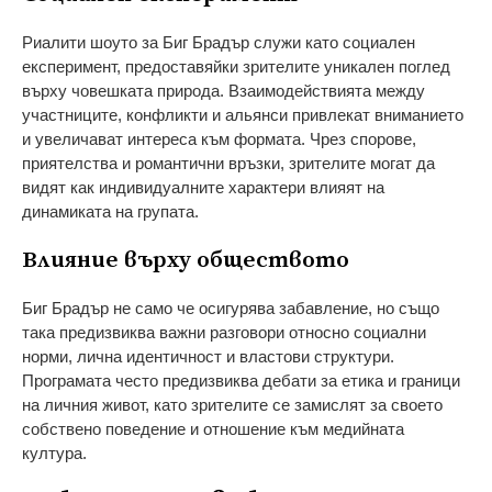
Риалити шоуто за Биг Брадър служи като социален
експеримент, предоставяйки зрителите уникален поглед
върху човешката природа. Взаимодействията между
участниците, конфликти и альянси привлекат вниманието
и увеличават интереса към формата. Чрез спорове,
приятелства и романтични връзки, зрителите могат да
видят как индивидуалните характери влияят на
динамиката на групата.
Влияние върху обществото
Биг Брадър не само че осигурява забавление, но също
така предизвиква важни разговори относно социални
норми, лична идентичност и властови структури.
Програмата често предизвиква дебати за етика и граници
на личния живот, като зрителите се замислят за своето
собствено поведение и отношение към медийната
култура.