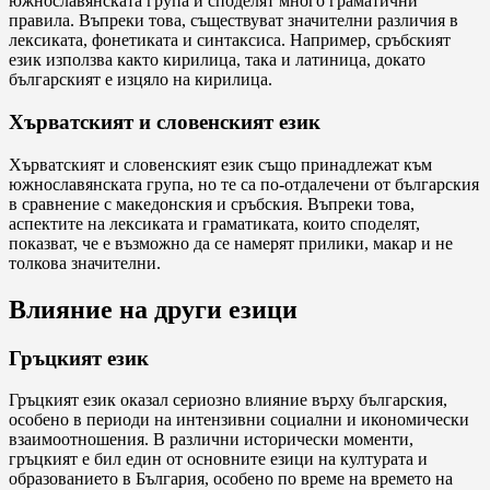
южнославянската група и споделят много граматични
правила. Въпреки това, съществуват значителни различия в
лексиката, фонетиката и синтаксиса. Например, сръбският
език използва както кирилица, така и латиница, докато
българският е изцяло на кирилица.
Хърватският и словенският език
Хърватският и словенският език също принадлежат към
южнославянската група, но те са по-отдалечени от българския
в сравнение с македонския и сръбския. Въпреки това,
аспектите на лексиката и граматиката, които споделят,
показват, че е възможно да се намерят прилики, макар и не
толкова значителни.
Влияние на други езици
Гръцкият език
Гръцкият език оказал сериозно влияние върху българския,
особено в периоди на интензивни социални и икономически
взаимоотношения. В различни исторически моменти,
гръцкият е бил един от основните езици на културата и
образованието в България, особено по време на времето на