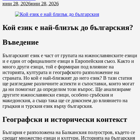
юни 28, 2026
юни 28, 2026
Кой език е най-близък до българския?
Въведение
Българският език е част от групата на южнославянските езици
и е един от официалните езици в Европейския съюз. Както и
много други езици, той е формиран под влияние на
историята, културата и географското разположение на
страната. Но кой е най-близкият до него език? В тази статия
ще разгледаме различните аспекти и съпоставки, които могат
да ни помогнат да определим този въпрос. Ще анализираме
другите южнославянски езици, особено сръбския и
македонския, а също така ще се докоснем до влиянието на
гръцкия и турския език върху българския.
Географски и исторически контекст
България е разположена на Балканския полуостров, където се
срещат множество езици и култури. Историята на българския