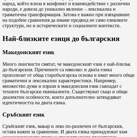
народ, който влиза в конфликт и взаимодействие с различни
народи, е довела до уникално явление – лексикална и
граматична трансформация. Затова е важно при извършване
на подобни сравнения да имаме предвид не само езиковите
структури, но и историческите и социалните контексти.
Най-близките езици до българския
Македонският език
Много лингвисти смятат, че македонският език е най-близък
до българския. Причините са няколко: и двата езика
произлизат от обща старобългарска основа и имат много общи
граматични и лексикални характеристики. Например,
множество думи и изрази в македонския език съвпадат с
техните български еквиваленти. Съществуват също и общи
диалектни особености, които допълнително затвърдяват
идентичността на двата езика.
Сръбският език
Сръбският език, макар и леко по-различен от българския,
остава важен за сравнение. И двата езика принадлежат към