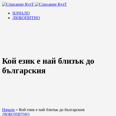
НАЧАЛО
ЛЮБОПИТНО
Кой език е най близък до
българския
Начало
»
Кой език е най близък до българския
ЛЮБОПИТНО