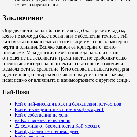
толкова изразителни.
Заключение
Определянето на най-близкия език до българския е задача,
която не може да бъде постигната с абсолютна точност, тъй
като всяка от южнославянските езици има свои характерни
черти и влияния. Всичко зависи от критериите, които
поставяме. Македонският език изглежда най-близък по
отношение на лексиката и граматиката, но сръбският също
предоставя интересна перспектива със своите различия и
възможности за сравнение. Като основа на нашата културна
идентичност, българският език остава уникален и значим,
независимо от влиянията и взаимовръзките с другите езици.
Най-Нови
Кой е най-високия връх на балканския полуостров
Кой е последният шампион във формула 1
Кой е собственик на хепи
на Кой паралел е българия
22 седмица от бременността Кой месец е
Кой футболист е починал днес
Кой е чеченеца