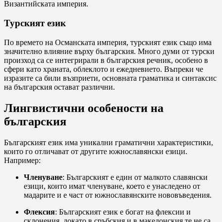
Византийската империя.
Турският език
По времето на Османската империя, турският език също има
значително влияние върху българския. Много думи от турски
произход са се интегрирали в българския речник, особено в
сфери като храната, облеклото и ежедневието. Въпреки че
изразите са били възприети, основната граматика и синтаксис
на българския остават различни.
Лингвистични особености на
българския
Българският език има уникални граматични характеристики,
които го отличават от другите южнославянски езици.
Например:
Членуване
: Българският е един от малкото славянски
езици, които имат членуване, което е унаследено от
мадарите и е част от южнославянските нововъведения.
Флексия
: Българският език е богат на флексии и
склонения, докато в сръбския и в македонския те не са