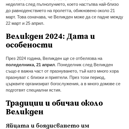
неделята след пълнолунието, което настъпва най-близо
до равноденствието на пролетта, обикновено около 21
март. Това означава, че Великден може да се падне между
22 март и 25 април.
Великден 2024: Дата и
особености
През 2024 година, Великден ще се отбелязва на
поледелника, 21 април
. Понеделник след Великден
също е важна част от празнуването, тъй като много хора
празнуват с близки и приятели. През този период,
църквите организират богослужения, а в много домове се
подготвят специални ястия.
Традиции и обичаи около
Великден
Яйцата и боядисването им