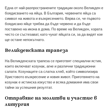
Една от най-разпространените традиции около Великден е
боядисването на яйца. В България, червените яйца са
символ на живота и възкресението. Вярва се, че първото
боядисано яйце трябва да бъде червено и да бъде
поставено на икона в дома. По време на Великден, хората
често се състезават, като чукат яйцата си, за да видят кое
ще остане непокътнато.
Великденската трапеза
На Великденската трапеза се приготвят специални ястия,
които включват козунак, агне и различни традиционни
салати. Козунаците са слатка хляб, който символизира
Христовото възкресение и новия живот. Приготвянето на
козунак е истинска изкуство и всяка домакиня има свои
тайни за успешния резултат.
Отправяне на молитви и участие в
литургия