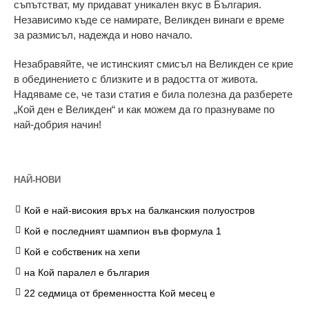
съпътстват, му придават уникален вкус в България.
Независимо къде се намирате, Великден винаги е време
за размисъл, надежда и ново начало.
Незабравяйте, че истинският смисъл на Великден се крие
в обединението с близките и в радостта от живота.
Надяваме се, че тази статия е била полезна да разберете
„Кой ден е Великден“ и как можем да го празнуваме по
най-добрия начин!
НАЙ-НОВИ
Кой е най-високия връх на балканския полуостров
Кой е последният шампион във формула 1
Кой е собственик на хепи
на Кой паралел е българия
22 седмица от бременността Кой месец е