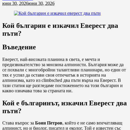
юни 30, 2026
юни 30, 2026
Кой българин е изкачил Еверест два
пъти?
Въведение
Еверест, най-високата планина в света, е мечта и
предизвикателство за мнозина алпинисти. България може да
се похвали с многобройни талантливи планинари, но един от
тях е успял да остави своя отпечатък в историята на
алпинизма, като из climbsched два пъти върха на Еверест. В
тази статия ще разгледаме постижението на този българин и
какво означава това за страната ни.
Кой е българинът, изкачил Еверест два
пъти?
Става въпрос за
Боян Петров
, който е не само впечатляващ
алпинист, но и биолог, писател и еколог. Той е известен със