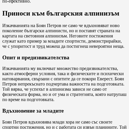
по-ефективно.
Приноси към българския алпинизъм
Изкачванията на Боян Петров не само че вдъхновяват ново
поколение български алпинисти, но и поставят страната на
картата на световния алпинизъм. Неговите постижения
служат като пример за младите спортисти, демонстрирайки,
че с упоритост и труд можеш да постигнеш невероятни неща.
Опит и предизвикателства
Изкачванията му включват множество предизвикателства,
както атмосферни условия, така и физическите и психически
натоварвания, свързани с опитите да се покори Еверест. Боян
Петров непрекъснато подчертава важността на подготовката.
Той вярва, че успехът в алпинизма зависи не само от
физическата форма, но и от ума и стратегията, която натрупаш
по време на подготовката.
Вдъхновение за младите
Боян Петров вдъхновява млади хора не само със своите
спортни постижения, но и с работата си извън планините. Той