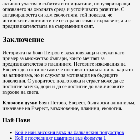
активно участва в събития и инициативи, популяризиращи
опазването на околната среда и устойчивото развитие. С
ангажираността си към екологията, той показва, че
истинските алпинисти не се справят само с върховете, а и с
предизвикателствата на съвременния свят.
Заключение
Историята на Боян Петров е вдъхновяваща и служи като
пример за множество българи, които мечтаят за
предизвикателства в планините. Неговите изкачвания на
Еверест два пъти не само че поставят страната ни на картата
на алпинизма, но и служат за мотивация на бъдещите
поколения. С упоритост, подготовка и страст може да се
постигне всичко, дори и да се достигне до най-високите
върхове на света.
Ключови думи:
Боян Петров, Еверест, български алпинизъм,
изкачване на Еверест, вдъхновение, планини, екология.
Най-Нови
Кой е най-високия връх на балканския полуостров
Кой е последният шампион във формула 1