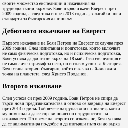
своите множество експедиции и изкачвания на
труднодостъпни върхове. Боян първо изкачи Еверест през
2009 година, а след това и през 2013 година, залагайки нови
стандарти за българския алпинизъм.
Дебютното изкачване на Еверест
Първото изкачване на Боян Петров на Еверест се случва през
2009 година. След изпитания и подготовка, които включват
не само физическа подготовка, но и психическа подготовка,
Боян успява да достигне върха на 18 май. Тази експедиция е
не само личен триумф за него, но и голям успех за България.
Боян стана вторият българин, който изкачва най-високата
точка на планетата, след Христо Проданов.
Второто изкачване
След успеха си през 2009 година, Боян Петров не спира да
търси нови предизвикателства и отново се завръща на Еверест
през 2013 година. Той вече е натрупал опит и знания, които
му помогнали да се справи по-лесно с трудностите на
изкачването. По време на второто си изкачване, Боян успява
да се аклиматизира по-добре и да извърши пътя си до върха