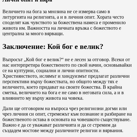
Величието на бога за мнозина не се измерва само в
литургията на религията, а и в личния опит. Хората често
споделят как чувството за божествена намеса е променило
живота им. Важността на личната връзка с божеството е
централна за много вярващи.
Заключение: Кой бог е велик?
Въпросът „Кой бог е велик?“ не е лесен за отговор. Всеки от
нас интерпретира божественото по свой начин, основывайки
се на културни, социални и лични опитности.
Християнството, ислямът и хиндуизмът предлагат различни
перспективи върху божествата, но общото между тях е
величието, което придават на своите божества. В крайна
сметка, величието на бога е не само в неговата сила, а и в
влиянието му върху живота на човека.
Дали ще отговорим на въпроса чрез религиозни догми или
чрез личния си опит, стремежът към познание и разбиране на
божественото остава в основата на човешкото съществуване.
Важно е да се уважават различията и да се стремим да
създадем мостове между различните религии и вярвания.