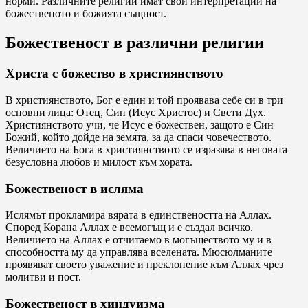
норми. Различните религии имат свои интерпретации на
божественото и божията същност.
Божественост в различни религии
Христа с божество в християнството
В християнството, Бог е един и той проявава себе си в три
основни лица: Отец, Син (Исус Христос) и Свети Дух.
Християнството учи, че Исус е божествен, защото е Син
Божий, който дойде на земята, за да спаси човечеството.
Величието на Бога в християнството се изразява в неговата
безусловна любов и милост към хората.
Божественост в исляма
Ислямът прокламира вярата в единствеността на Аллах.
Според Корана Аллах е всемогъщ и е създал всичко.
Величието на Аллах е отчитаемо в могъществото му и в
способността му да управлява вселената. Мюсюлманите
проявяват своето уважение и преклонение към Аллах чрез
молитви и пост.
Божественост в хиндуизма