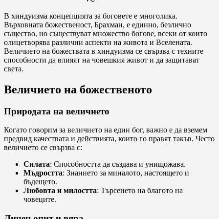
В хиндуизма концепцията за боговете е многолика.
Върховната божественост, Брахман, е единно, безлично
същество, но съществуват множество богове, всеки от които
олицетворява различни аспекти на живота и Вселената.
Величието на божествата в хиндуизма се свързва с техните
способности да влияят на човешкия живот и да защитават
света.
Величието на божественото
Природата на величието
Когато говорим за величието на един бог, важно е да вземем
предвид качествата и действията, които го правят такъв. Често
величието се свързва с:
Силата
: Способността да създава и унищожава.
Мъдростта
: Знанието за миналото, настоящето и
бъдещето.
Любовта и милостта
: Търсенето на благото на
човеците.
Личен опит и вяра