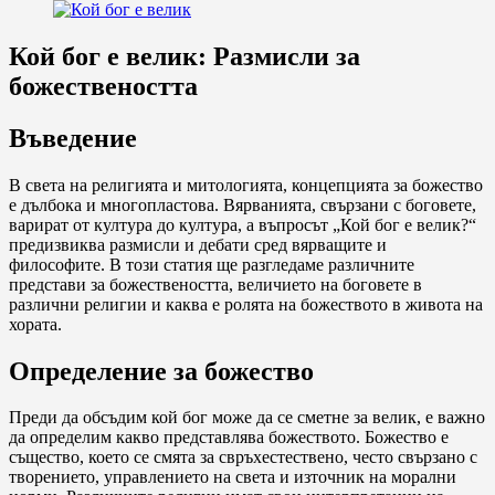
Кой бог е велик: Размисли за
божествеността
Въведение
В света на религията и митологията, концепцията за божество
е дълбока и многопластова. Вярванията, свързани с боговете,
варират от култура до култура, а въпросът „Кой бог е велик?“
предизвиква размисли и дебати сред вярващите и
философите. В този статия ще разгледаме различните
представи за божествеността, величието на боговете в
различни религии и каква е ролята на божеството в живота на
хората.
Определение за божество
Преди да обсъдим кой бог може да се сметне за велик, е важно
да определим какво представлява божеството. Божество е
същество, което се смята за свръхестествено, често свързано с
творението, управлението на света и източник на морални