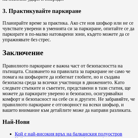
3. Практикувайте паркиране
Планирайте време за практика. Ако сте нов шофьор или не се
чувствате уверени в уменията си за паркиране, опитайте се да
паркирате в по-малко натоварени зони, където можете да се
упражнявате без стрес.
Заключение
Правилното паркиране е важна част от безопасността на
пътищата. Спазването на правилата за паркиране не само че
помага на шофьорите да избегнат глобите, но и създава
безопасна среда за всички участници в движението. Като
следвате стъпките и съветите, представени в тази статия, ще
можете да паркирате уверено и безопасно, осигурявайки
комфорт и безопасност на себе си и другите. Не забравяйте, че
правилното паркиране е отговорност на всеки шофьор, и
вашето внимание към детайлите може да направи разликата.
Най-Нови
Кой е най-високия връх на балканския полуостров