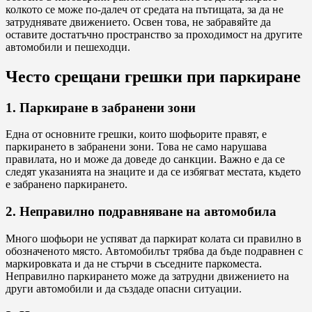
колкото се може по-далеч от средата на пътищата, за да не
затруднявате движението. Освен това, не забравяйте да
оставите достатъчно пространство за проходимост на другите
автомобили и пешеходци.
Често срещани грешки при паркиране
1. Паркиране в забранени зони
Една от основните грешки, които шофьорите правят, е
паркирането в забранени зони. Това не само нарушава
правилата, но и може да доведе до санкции. Важно е да се
следят указанията на знаците и да се избягват местата, където
е забранено паркирането.
2. Неправилно подравняване на автомобила
Много шофьори не успяват да паркират колата си правилно в
обозначеното място. Автомобилът трябва да бъде подравнен с
маркировката и да не стърчи в съседните паркоместа.
Неправилно паркирането може да затрудни движението на
други автомобили и да създаде опасни ситуации.