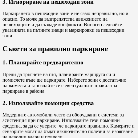
3. Игнориране на пешеходни зони
Паркирането в пешеходни зони е не само неправилно, но и
опасно. То може да възпрепятства движението на
пешеходците и да създаде конфликти. Винаги следвайте
указанията на пътните знаци и маркировки за пешеходни
зони.
Съвети за правилно паркиране
1. Планирайте предварително
Преди да тръгнете на път, планирайте маршрута си и
помислете къде ще паркирате. Изберете зони с достатъчно
паркоместа и запознайте се с евентуалните правила за
паркиране в района.
2. Използвайте помощни средства
Модерните автомобили често са оборудвани с системи за
асистенция при паркиране. Използвайте тези помощни
средства, за да се уверите, че паркирате правилно. Камерите и
сензорите могат да бъдат изключително полезни за избягване
на неволни удари и повреди.