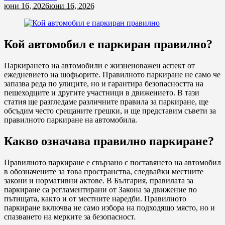
юни 16, 2026
юни 16, 2026
Кой автомобил е паркиран правилно?
Паркирането на автомобили е жизненоважен аспект от
ежедневието на шофьорите. Правилното паркиране не само че
запазва реда по улиците, но и гарантира безопасността на
пешеходците и другите участници в движението. В тази
статия ще разгледаме различните правила за паркиране, ще
обсъдим често срещаните грешки, и ще представим съвети за
правилното паркиране на автомобила.
Какво означава правилно паркиране?
Правилното паркиране е свързано с поставянето на автомобил
в обозначените за това пространства, следвайки местните
закони и нормативни актове. В България, правилата за
паркиране са регламентирани от Закона за движение по
пътищата, както и от местните наредби. Правилното
паркиране включва не само избора на подходящо място, но и
спазването на мерките за безопасност.