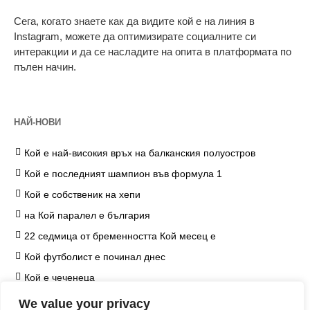
Сега, когато знаете как да видите кой е на линия в
Instagram, можете да оптимизирате социалните си
интеракции и да се насладите на опита в платформата по
пълен начин.
НАЙ-НОВИ
Кой е най-високия връх на балканския полуостров
Кой е последният шампион във формула 1
Кой е собственик на хепи
на Кой паралел е българия
22 седмица от бременността Кой месец е
Кой футболист е починал днес
Кой е чеченеца
на Кой козметичен продукт чърчил не е наложил
We value your privacy