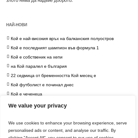
злото няма да надвие доброто.
НАЙ-НОВИ
Кой е най-високия връх на балканския полуостров
Кой е последният шампион във формула 1
Кой е собственик на хепи
на Кой паралел е българия
22 седмица от бременността Кой месец е
Кой футболист е починал днес
Кой е чеченеца
на Кой козметичен продукт чърчил не е наложил
We value your privacy
ограничение
Кой е едип
We use cookies to enhance your browsing experience, serve
Кой е хитлер
personalised ads or content, and analyse our traffic. By
clicking "Accept All", you consent to our use of cookies.