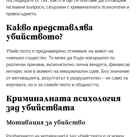
последиците от тях, както и ще се опитаме да отговорим
на важни въпроси, свързани с криминалната психология и
правосъдието.
Какво представлява
убийството?
Убийството е преднамерено отнемане на живот на
човешко същество. То може да бъде извършено по
различни причини, включително лична вендета, финансов
интерес или в момент на емоционален срив. Без значение
от мотивацията, резултатът е разрушителен – не само за
жертвата, но и за семейството и общността.
Криминалната психология
зад убийствата
Мотивация за убийство
Разбирането на мотивацията зад убийствата е основен