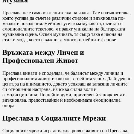
Преслава не е само изпълнителка на чалга. Тя е изпълнителка,
която успява да съчетае различни стилове и вдъхновява по-
младите поколения. Нейният усет към музиката, съчетан с
емоционалните текстове, я правят уникална на българската
музикална сцена. Освен музиката, тя също така е икона на
стил и мода, което е важно за много от нейните фенове.
Връзката между Личен и
Професионален Живот
Преслава винаги е споделяла, че балансът между личния и
професионалния живот е ключов за нейния успех. Да бъдеш в
центъра на вниманието, докато успяваш да запазиш личните
си отношения настрана, изисква силна воля и
самодисциплина. По нейни думи, приятелят ѝ я подкрепя и
вдъхновява, предоставяйки ѝ необходимата емоционална
опора.
Преслава в Социалните Мрежи
Социалните мрежи играят важна роля в живота на Преслава.