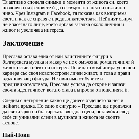
Тя активно споделя снимки и моменти от живота си, което
позволява на феновете ѝ да се свързват с нея на по-лично
ниво. Чрез Instagram и Facebook, тя показва как възприема
света и как се справя с предизвикателствата. Нейният съпруг
не е засегнато лице, което добавя загадка около личния ѝ
живот и увеличава интереса.
Заключение
Преслава остава една от най-влиятелните фигури в
българската музика и макар че не е омъжена, романтичният ѝ
живот остава обект на интерес. Певицата комбинира успешна
кариера със своя новопостроен личен живот, и това я прави
вдъхновяваща фигура. Независимо от бурите и
предизвикателствата, Преслава успява да открие и запази
своята идентичност, когато става въпрос за отношенията ѝ.
Следим с нетърпение какво ще донесе бъдещето за нея и
нейната връзка. Но едно е сигурно – Преслава ще продължи
да свети ярко на българската звездна сцена, оставяйки след
себе си уникални следи в музиката и живота на своите
фенове.
Най-Нови