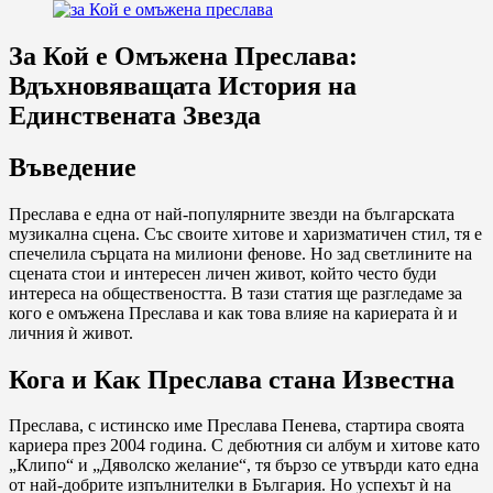
За Кой е Омъжена Преслава:
Вдъхновяващата История на
Единствената Звезда
Въведение
Преслава е една от най-популярните звезди на българската
музикална сцена. Със своите хитовe и харизматичен стил, тя е
спечелила сърцата на милиони фенове. Но зад светлините на
сцената стои и интересен личен живот, който често буди
интереса на обществеността. В тази статия ще разгледаме за
кого е омъжена Преслава и как това влияе на кариерата ѝ и
личния ѝ живот.
Кога и Как Преслава стана Известна
Преслава, с истинско име Преслава Пенева, стартира своята
кариера през 2004 година. С дебютния си албум и хитове като
„Клипо“ и „Дяволско желание“, тя бързо се утвърди като една
от най-добрите изпълнителки в България. Но успехът ѝ на