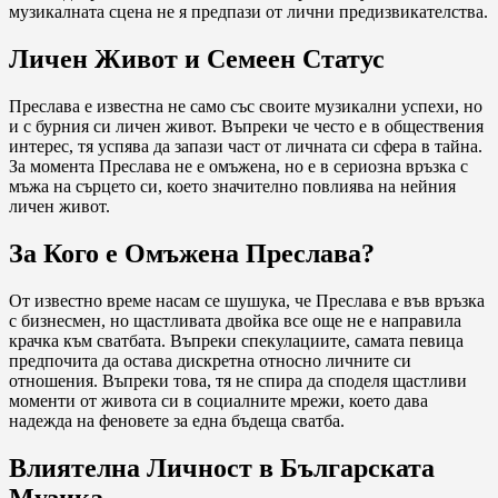
музикалната сцена не я предпази от лични предизвикателства.
Личен Живот и Семеен Статус
Преслава е известна не само със своите музикални успехи, но
и с бурния си личен живот. Въпреки че често е в обществения
интерес, тя успява да запази част от личната си сфера в тайна.
За момента Преслава не е омъжена, но е в сериозна връзка с
мъжа на сърцето си, което значително повлиява на нейния
личен живот.
За Кого е Омъжена Преслава?
От известно време насам се шушука, че Преслава е във връзка
с бизнесмен, но щастливата двойка все още не е направила
крачка към сватбата. Въпреки спекулациите, самата певица
предпочита да остава дискретна относно личните си
отношения. Въпреки това, тя не спира да споделя щастливи
моменти от живота си в социалните мрежи, което дава
надежда на феновете за една бъдеща сватба.
Влиятелна Личност в Българската
Музика