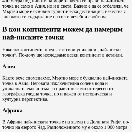
430 метра под нивото на морето, което го прави най-ниската
точка не само в Азия, но и в света. Важно е да се отбележи, че
Мъртво море е основна туристическа дестинация, известна с
високото си съдържание на сол и лечебни свойства.
В кои континенти можем да намерим
най-ниските точки
Няколко континента предлагат свои уникални „най-ниски
точки“. По-долу ще изследваме всеки континент в детайли.
Азия
Както вече споменахме, Мъртво море е буквално най-ниската
точка в Азия. Неговата изключителна солена вода и
уникалната екосистема го правят не само интересен от
географска гледна точка, но и важен от историческа и
културна перспектива.
Африка
В Африка най-ниската точка е на хълма на Долината Рифт, по-
точно на езерото Чад. Разположението му е около 1,000 метра