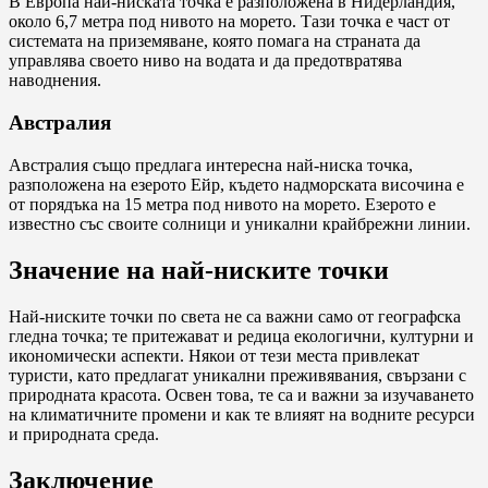
В Европа най-ниската точка е разположена в Нидерландия,
около 6,7 метра под нивото на морето. Тази точка е част от
системата на приземяване, която помага на страната да
управлява своето ниво на водата и да предотвратява
наводнения.
Австралия
Австралия също предлага интересна най-ниска точка,
разположена на езерото Ейр, където надморската височина е
от порядъка на 15 метра под нивото на морето. Езерото е
известно със своите солници и уникални крайбрежни линии.
Значение на най-ниските точки
Най-ниските точки по света не са важни само от географска
гледна точка; те притежават и редица екологични, културни и
икономически аспекти. Някои от тези места привлекат
туристи, като предлагат уникални преживявания, свързани с
природната красота. Освен това, те са и важни за изучаването
на климатичните промени и как те влияят на водните ресурси
и природната среда.
Заключение