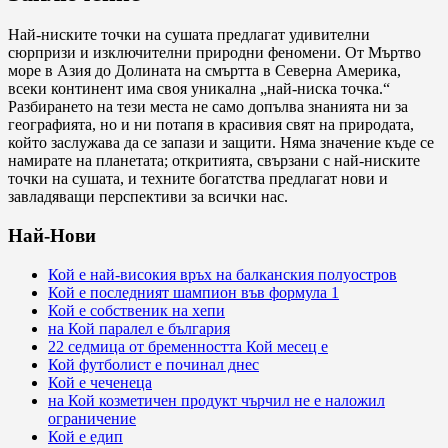
Най-ниските точки на сушата предлагат удивителни
сюрпризи и изключителни природни феномени. От Мъртво
море в Азия до Долината на смъртта в Северна Америка,
всеки континент има своя уникална „най-ниска точка.“
Разбирането на тези места не само допълва знанията ни за
географията, но и ни потапя в красивия свят на природата,
който заслужава да се запази и защити. Няма значение къде се
намирате на планетата; откритията, свързани с най-ниските
точки на сушата, и техните богатства предлагат нови и
завладяващи перспективи за всички нас.
Най-Нови
Кой е най-високия връх на балканския полуостров
Кой е последният шампион във формула 1
Кой е собственик на хепи
на Кой паралел е българия
22 седмица от бременността Кой месец е
Кой футболист е починал днес
Кой е чеченеца
на Кой козметичен продукт чърчил не е наложил
ограничение
Кой е едип