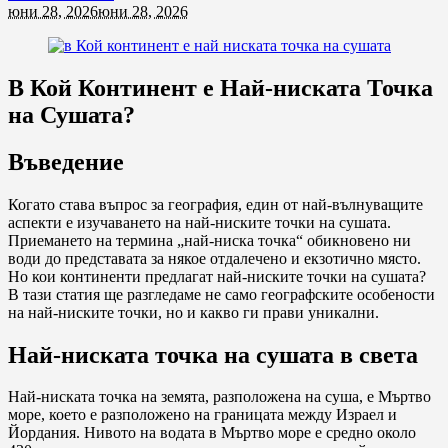
юни 28, 2026
юни 28, 2026
В Кой Континент е Най-ниската Точка
на Сушата?
Въведение
Когато става въпрос за география, един от най-вълнуващите
аспекти е изучаването на най-ниските точки на сушата.
Приемането на термина „най-ниска точка“ обикновено ни
води до представата за някое отдалечено и екзотично място.
Но кои континенти предлагат най-ниските точки на сушата?
В тази статия ще разгледаме не само географските особености
на най-ниските точки, но и какво ги прави уникални.
Най-ниската точка на сушата в света
Най-ниската точка на земята, разположена на суша, е Мъртво
море, което е разположено на границата между Израел и
Йордания. Нивото на водата в Мъртво море е средно около