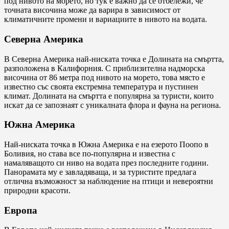
под нивото на морето, но тук е важно да се отбележи, че
точната височина може да варира в зависимост от
климатичните промени и вариациите в нивото на водата.
Северна Америка
В Северна Америка най-ниската точка е Долината на смъртта,
разположена в Калифорния. С приблизителна надморска
височина от 86 метра под нивото на морето, това място е
известно със своята екстремна температура и пустинен
климат. Долината на смъртта е популярна за туристи, които
искат да се запознаят с уникалната флора и фауна на региона.
Южна Америка
Най-ниската точка в Южна Америка е на езерото Поопо в
Боливия, но става все по-популярна и известна с
намаляващото си ниво на водата през последните години.
Панорамата му е завладяваща, и за туристите предлага
отлична възможност за наблюдение на птици и невероятни
природни красоти.
Европа