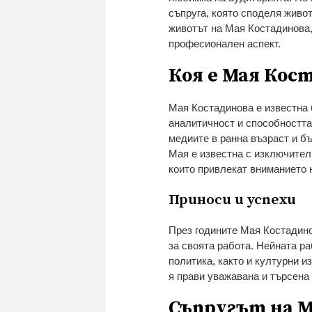
съпруга, която споделя живот
животът на Мая Костадинова, 
професионален аспект.
Коя е Мая Кос
Мая Костадинова е известна 
аналитичност и способността
медиите в ранна възраст и бъ
Мая е известна с изключител
които привлекат вниманието 
Приноси и успехи
През годините Мая Костадино
за своята работа. Нейната р
политика, както и културни и
я прави уважавана и търсена
Съпругът на М