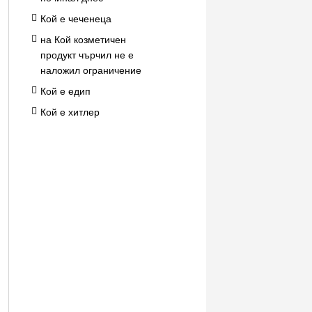
Кой е чеченеца
на Кой козметичен
продукт чърчил не е
наложил ограничение
Кой е едип
Кой е хитлер