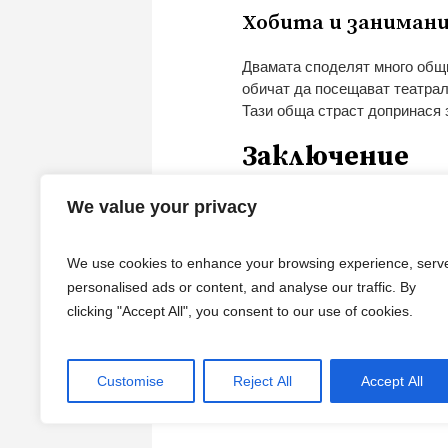
Хобита и заниман
Двамата споделят много общи
обичат да посещават театрал
Тази обща страст допринася 
Заключение
Мая Костадинова и Малин Пе
We value your privacy
но и прекрасна двойка, която
подкрепа и разбиране е ключ
We use cookies to enhance your browsing experience, serv
личния и професионалния си 
personalised ads or content, and analyse our traffic. By
влюбен и ангажиран. Интерес
clicking "Accept All", you consent to our use of cookies.
сред зрителите, което ги пра
известна водеща и талантлив 
Customise
Reject All
Accept All