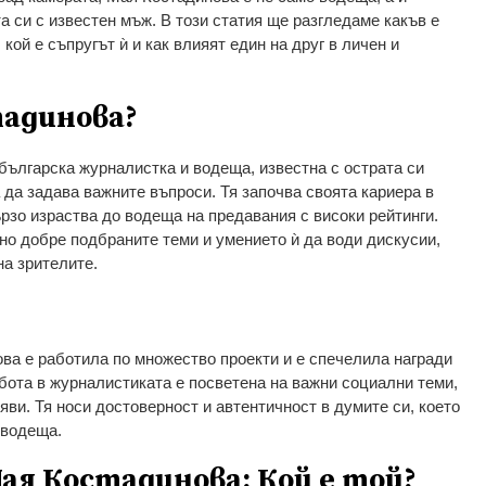
а си с известен мъж. В този статия ще разгледаме какъв е
кой е съпругът ѝ и как влияят един на друг в личен и
тадинова?
българска журналистка и водеща, известна с острата си
 да задава важните въпроси. Тя започва своята кариера в
рзо израства до водеща на предавания с високи рейтинги.
но добре подбраните теми и умението ѝ да води дискусии,
на зрителите.
ва е работила по множество проекти и е спечелила награди
абота в журналистиката е посветена на важни социални теми,
зяви. Тя носи достоверност и автентичност в думите си, което
 водеща.
ая Костадинова: Кой е той?