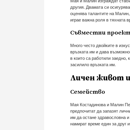
Мая и Малин изграждат стаби
другия. Двамата си осигуряв
оценява талантите на Малин, 
играе важна роля в тяхната в
Съвместни проек
Много често двойките в изкус
връзката им и дава възможно
в които са работили заедно, 
засилило връзката им.
Личен живот 
Семейство
Мая Костадинова и Малин Пет
предпочитат да запазят личн
им да остане здравословна и 
намират време един за друг и