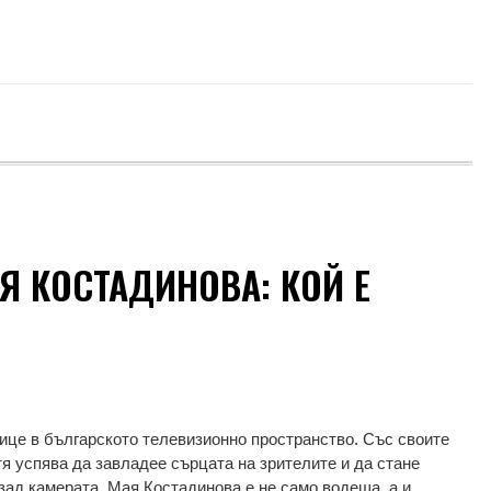
Я КОСТАДИНОВА: КОЙ Е
ице в българското телевизионно пространство. Със своите
я успява да завладее сърцата на зрителите и да стане
зад камерата, Мая Костадинова е не само водеща, а и