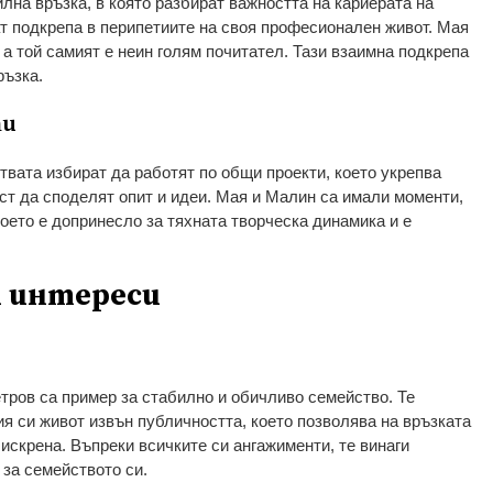
лна връзка, в която разбират важността на кариерата на
ат подкрепа в перипетиите на своя професионален живот. Мая
а той самият е неин голям почитател. Тази взаимна подкрепа
ръзка.
ти
твата избират да работят по общи проекти, което укрепва
ст да споделят опит и идеи. Мая и Малин са имали моменти,
което е допринесло за тяхната творческа динамика и е
и интереси
ров са пример за стабилно и обичливо семейство. Те
ия си живот извън публичността, което позволява на връзката
искрена. Въпреки всичките си ангажименти, те винаги
 за семейството си.