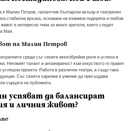
 е Малин Петров, талантлив български актьор и театрален
иха стабилна връзка, основана на взаимна подкрепа и любов.
живот е интересна тема за много зрители, които следят
на Мая.
вот на Малин Петров
еатралните среди със своите многобройни роли и успехи в
и. Неговият талант и ангажираност към изкуството го правят
о успешни проекти. Работи в различни театри, а също така
одукции. Със своята харизма и умение да пресъздава
ли сърцата на публиката.
ин успяват да балансират
я и личния живот?
ане