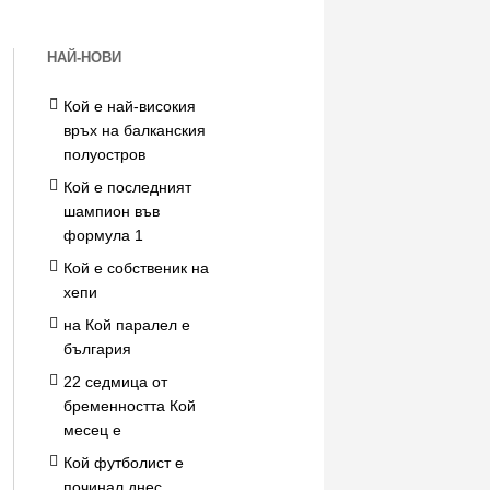
НАЙ-НОВИ
Кой е най-високия
връх на балканския
полуостров
Кой е последният
шампион във
формула 1
Кой е собственик на
хепи
на Кой паралел е
българия
22 седмица от
бременността Кой
месец е
Кой футболист е
починал днес