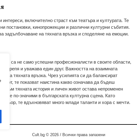
ия
 интереси, включително страст към театъра и културата. Те
ни постановки, кинопрожекции и различни културни събития.
за задълбочаване на тяхната връзка и споделяне на емоции.
тров са не само успешни професионалисти в своите области,
 подкрепя и уважава един друг. Важността на взаимната
ова за тяхната връзка. Чрез усилията си да балансират
e
живот, те показват наистина какво означава да бъдеш
ът към тяхната история и личен живот остава непроменен
ви още по-значими в българската културна сцена. Като
актьор, те вдъхновяват много млади таланти и хора с мечти.
Cult.bg © 2026 / Всички права запазени