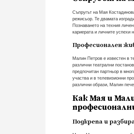
Съпругът на Мая Костадинова
режисьор. Те двамата изград
Познаването на техния личен 
кариерата и личните успехи 
Професионален жи
Малин Петров е известен в т
различни театрални постановк
предпочитан партньор в мног
участва и в телевизионни пр
различни образи, Малин пече
Как Мая и Мал
професионални
Подкрепа и разбир