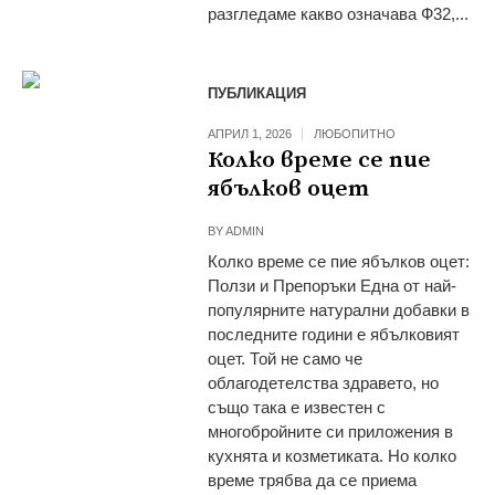
разгледаме какво означава Ф32,...
ПУБЛИКАЦИЯ
АПРИЛ 1, 2026
ЛЮБОПИТНО
Колко време се пие
ябълков оцет
BY
ADMIN
Колко време се пие ябълков оцет:
Ползи и Препоръки Една от най-
популярните натурални добавки в
последните години е ябълковият
оцет. Той не само че
облагодетелства здравето, но
също така е известен с
многобройните си приложения в
кухнята и козметиката. Но колко
време трябва да се приема