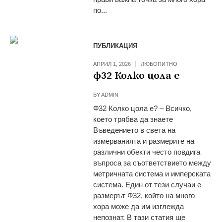
по...
ПУБЛИКАЦИЯ
АПРИЛ 1, 2026
ЛЮБОПИТНО
ф32 Колко цола е
BY
ADMIN
Ф32 Колко цола е? – Всичко,
което трябва да знаете
Въведението в света на
измерванията и размерите на
различни обекти често повдига
въпроса за съответствието между
метричната система и имперската
система. Един от тези случаи е
размерът Ф32, който на много
хора може да им изглежда
непознат. В тази статия ще