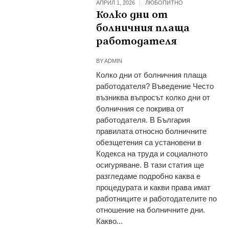
АПРИЛ 1, 2026
ЛЮБОПИТНО
Колко дни от
болничния плаща
работодателя
BY
ADMIN
Колко дни от болничния плаща
работодателя? Въведение Често
възниква въпросът колко дни от
болничния се покрива от
работодателя. В България
правилата относно болничните
обезщетения са установени в
Кодекса на труда и социалното
осигуряване. В тази статия ще
разгледаме подробно каква е
процедурата и какви права имат
работниците и работодателите по
отношение на болничните дни.
Какво...