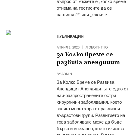
въпрос от мъжете е „колко време
отнема на тестисите да се
напълнят?“ или „какъв е...
ПУБЛИКАЦИЯ
АПРИЛ 1, 2026
ЛЮБОПИТНО
за Колко време се
развива апендицит
BY
ADMIN
За Колко Време се Развива
Апендицит Апендицитът е едно от
най-разпространените остри
хирургични заболявания, което
засяга много хора от различни
възрастови групи. Развитието на
това заболяване може да бъде
бързо и внезапно, което изисква