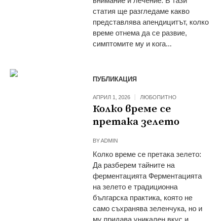
внимание и лечение. В тази
статия ще разгледаме какво
представлява апендицитът, колко
време отнема да се развие,
симптомите му и кога...
ПУБЛИКАЦИЯ
АПРИЛ 1, 2026
ЛЮБОПИТНО
Колко време се
претака зелето
BY
ADMIN
Колко време се претака зелето:
Да разберем тайните на
ферментацията Ферментацията
на зелето е традиционна
българска практика, която не
само съхранява зеленчука, но и
му придава уникален вкус и