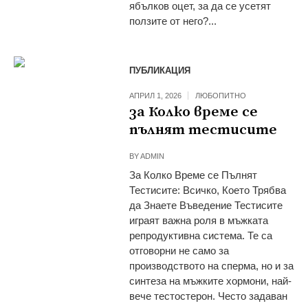
ябълков оцет, за да се усетят
ползите от него?...
ПУБЛИКАЦИЯ
АПРИЛ 1, 2026
ЛЮБОПИТНО
за Колко време се
пълнят тестисите
BY
ADMIN
За Колко Време се Пълнят
Тестисите: Всичко, Което Трябва
да Знаете Въведение Тестисите
играят важна роля в мъжката
репродуктивна система. Те са
отговорни не само за
производството на сперма, но и за
синтеза на мъжките хормони, най-
вече тестостерон. Често задаван