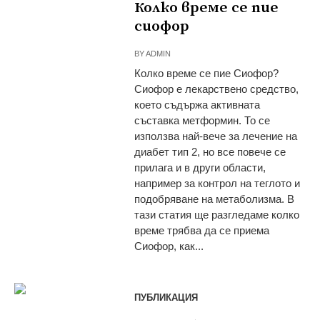
Колко време се пие
сиофор
BY
ADMIN
Колко време се пие Сиофор?
Сиофор е лекарствено средство,
което съдържа активната
съставка метформин. То се
използва най-вече за лечение на
диабет тип 2, но все повече се
прилага и в други области,
например за контрол на теглото и
подобряване на метаболизма. В
тази статия ще разгледаме колко
време трябва да се приема
Сиофор, как...
ПУБЛИКАЦИЯ