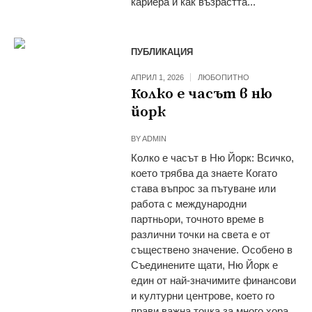
кариера и как възрастта...
ПУБЛИКАЦИЯ
АПРИЛ 1, 2026
ЛЮБОПИТНО
Колко е часът в ню
йорк
BY
ADMIN
Колко е часът в Ню Йорк: Всичко,
което трябва да знаете Когато
става въпрос за пътуване или
работа с международни
партньори, точното време в
различни точки на света е от
съществено значение. Особено в
Съединените щати, Ню Йорк е
един от най-значимите финансови
и културни центрове, което го
прави важна точка за много хора