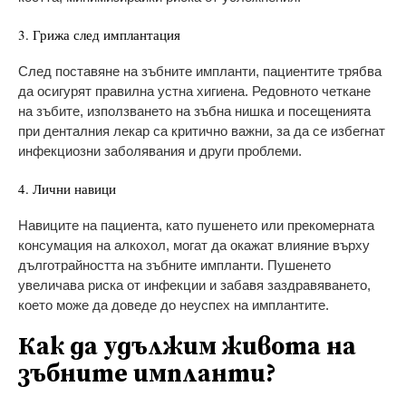
3. Грижа след имплантация
След поставяне на зъбните импланти, пациентите трябва
да осигурят правилна устна хигиена. Редовното четкане
на зъбите, използването на зъбна нишка и посещенията
при денталния лекар са критично важни, за да се избегнат
инфекциозни заболявания и други проблеми.
4. Лични навици
Навиците на пациента, като пушенето или прекомерната
консумация на алкохол, могат да окажат влияние върху
дълготрайността на зъбните импланти. Пушенето
увеличава риска от инфекции и забавя заздравяването,
което може да доведе до неуспех на имплантите.
Как да удължим живота на
зъбните импланти?