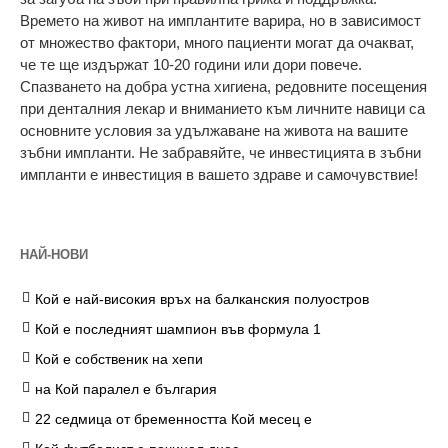
Времето на живот на имплантите варира, но в зависимост
от множество фактори, много пациенти могат да очакват,
че те ще издържат 10-20 години или дори повече.
Спазването на добра устна хигиена, редовните посещения
при денталния лекар и вниманието към личните навици са
основните условия за удължаване на живота на вашите
зъбни импланти. Не забравяйте, че инвестицията в зъбни
импланти е инвестиция в вашето здраве и самочувствие!
НАЙ-НОВИ
Кой е най-високия връх на балканския полуостров
Кой е последният шампион във формула 1
Кой е собственик на хепи
на Кой паралел е българия
22 седмица от бременността Кой месец е