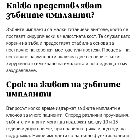
Какво представляват
зъбните импланти?
Зъбните импланти са малки титаниеви винтове, които се
поставят хирургически в челюстната кост. Те служат като
корени на зъба и предоставят стабилна основа за
поставяне на коронки, мостове или протези. Процесът на
поставяне на импланти включва две основни стъпки:
хирургичното вмъкване на импланта и последващото му
заздравяване.
Срок на живот на зъбните
импланти
Въпросът колко време издържат зъбните импланти е
ключов за много пациенти. Според различни проучвания,
зъбните импланти могат да издържат между 10 и 15
години и дори повече, при правилна грижа и подходяща
поддръжка. Някои импланти са напълно функционални и