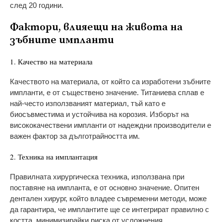
след 20 години.
Фактори, влияещи на живота на
зъбните импланти
1. Качество на материала
Качеството на материала, от който са изработени зъбните
импланти, е от съществено значение. Титаниева сплав е
най-често използваният материал, тъй като е
биосъвместима и устойчива на корозия. Изборът на
висококачествени импланти от надеждни производители е
важен фактор за дълготрайността им.
2. Техника на имплантация
Правилната хирургическа техника, използвана при
поставяне на импланта, е от основно значение. Опитен
дентален хирург, който владее съвременни методи, може
да гарантира, че имплантите ще се интегрират правилно с
костта, минимизирайки риска от усложнения.