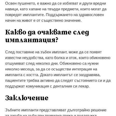
Освен пушенето, е важно да се избягват и други вредни
навици, като хапане на твърди предмети, които могат да
повредят имплантите. Поддържането на здравословен
начин на живот е от съществено значение.
Какво да очаквате след
имплантация?
След поставяне на зъбен имплант, може да се появят
известни неудобства, като болка и оток, които обикновено
отшумяват след няколко дни. Обикновено са нужни
няколко месеца, за да се осъществи интеграция на
импланта с костта. Докато имплантът се заздравява,
пациентите трябва активно да следят състоянието си и да
поддържат комуникация с денталния си лекар.
Заключение
Зъбните импланти представляват дълготрайно решение
за загуба на зъби при правилна грижа и поддръжка.