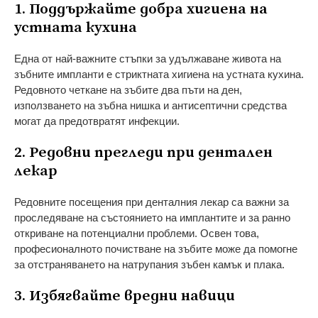
1. Поддържайте добра хигиена на
устната кухина
Една от най-важните стъпки за удължаване живота на
зъбните импланти е стриктната хигиена на устната кухина.
Редовното четкане на зъбите два пъти на ден,
използването на зъбна нишка и антисептични средства
могат да предотвратят инфекции.
2. Редовни прегледи при дентален
лекар
Редовните посещения при денталния лекар са важни за
проследяване на състоянието на имплантите и за ранно
откриване на потенциални проблеми. Освен това,
професионалното почистване на зъбите може да помогне
за отстраняването на натрупания зъбен камък и плака.
3. Избягвайте вредни навици