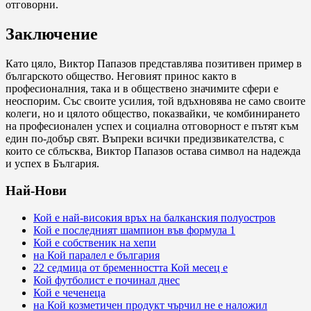
отговорни.
Заключение
Като цяло, Виктор Папазов представлява позитивен пример в
българското общество. Неговият принос както в
професионалния, така и в обществено значимите сфери е
неоспорим. Със своите усилия, той вдъхновява не само своите
колеги, но и цялото общество, показвайки, че комбинирането
на професионален успех и социална отговорност е пътят към
един по-добър свят. Въпреки всички предизвикателства, с
които се сблъсква, Виктор Папазов остава символ на надежда
и успех в България.
Най-Нови
Кой е най-високия връх на балканския полуостров
Кой е последният шампион във формула 1
Кой е собственик на хепи
на Кой паралел е българия
22 седмица от бременността Кой месец е
Кой футболист е починал днес
Кой е чеченеца
на Кой козметичен продукт чърчил не е наложил