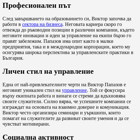
Професионален път
След завършването на образованието си, Виктор започва да
работи в
сектора на бизнеса
. Неговата кариера скоро го
отвежда до ръководни позиции в различни компании, където
неговите иновации и идеи за управление на екипи бързо го
правят забележим. Папазов има опит както в малки
предприятия, така и в международни корпорации, което му
осигурява широка перспектива за управленските практики в
България.
Личен стил на управление
Една от най-привлекателните черти на Виктор Папазов е
неговият уникален стил на
управление
. Той се фокусира
върху екипната работа и винаги се стреми да вдъхновява
своите служители. Силно вярва, че успешните компании се
изграждат на основата на взаимно доверие и комуникация.
Виктор често организира семинари и уъркшопи, които
помагат на служителите да развиват своите умения и да се
чувстват мотивирани.
Социална активност