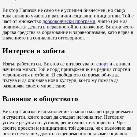
Виктор Папазов не само че е успешен бизнесмен, но също
така активно участва в различни социални инициативи. Той е
част от множество
доброволчески програми
, чиято цел е да
подпомагат децата в неравностойно положение. Виктор често
дарява средства за образование и здравеопазване, като вярва в
значението на социалната отговорност.
Интереси и хобита
Извън работата си, Виктор се интересува от
спорт
и активен
начин на живот. Той е горд привърженик на редица спортни
мероприятия и отбори. В свободното си време обича да
пътува и да опознава нови култури, което му помага да
разширява своето мирогледие.
Влияние в обществото
Виктор Папазов е вдъхновение за много млади предприемачи
и студенти, които искат да следват неговия път. Неговият
успех е резултат от усилия, решителност и упоритост. Чрез
своите проекти и инициативи, той доказва, че е възможно да
постигнем успех, докато същевременно оставаме социално