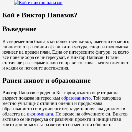
Кой е Виктор Папазов?
Въведение
В съвременния български обществен живот, имената на много
личности от различни сфери като култура, спорт и икономика
излизат на преден план. Една от интересните фигури, за която
все повече хора се интересуват, е Виктор Папазов. В тази
статия ще разгледаме какво го прави толкова значима личност
и какви са неговите достижения.
Ранен живот и образование
Виктор Папазов е роден в България, където още от ранна
възраст показва интерес към
образованието
. Той завършва
местно училище с отлични оценки и продължава
образованието си в университет, където получава диплома в
областта на
икономиката
. По време на обучението си, Виктор
активно се интересува от различни проекти и инициативи,
които допринасят за развитието на местната общност.