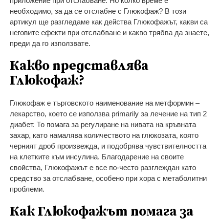
приложение при отслабване. Но колко време е
необходимо, за да се отслабне с Глюкофаж? В този
артикул ще разгледаме как действа Глюкофажът, какви са
неговите ефекти при отслабване и какво трябва да знаете,
преди да го използвате.
Какво представлява
Глюкофаж?
Глюкофаж е търговското наименование на метформин –
лекарство, което се използва primarily за лечение на тип 2
диабет. То помага за регулиране на нивата на кръвната
захар, като намалява количеството на глюкозата, която
черният дроб произвежда, и подобрява чувствителността
на клетките към инсулина. Благодарение на своите
свойства, Глюкофажът е все по-често разглеждан като
средство за отслабване, особено при хора с метаболитни
проблеми.
Как Глюкофажът помага за