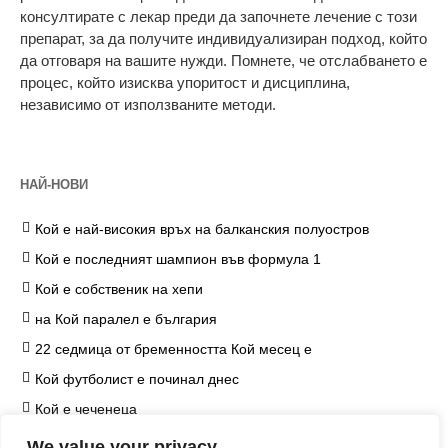
консултирате с лекар преди да започнете лечение с този
препарат, за да получите индивидуализиран подход, който
да отговаря на вашите нужди. Помнете, че отслабването е
процес, който изисква упоритост и дисциплина,
независимо от използваните методи.
НАЙ-НОВИ
Кой е най-високия връх на балканския полуостров
Кой е последният шампион във формула 1
Кой е собственик на хепи
на Кой паралел е българия
22 седмица от бременността Кой месец е
Кой футболист е починал днес
Кой е чеченеца
на Кой козметичен продукт чърчил не е наложил
We value your privacy