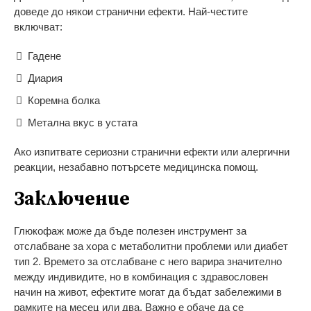
доведе до някои странични ефекти. Най-честите
включват:
Гадене
Диария
Коремна болка
Метална вкус в устата
Ако изпитвате сериозни странични ефекти или алергични
реакции, незабавно потърсете медицинска помощ.
Заключение
Глюкофаж може да бъде полезен инструмент за
отслабване за хора с метаболитни проблеми или диабет
тип 2. Времето за отслабване с него варира значително
между индивидите, но в комбинация с здравословен
начин на живот, ефектите могат да бъдат забележими в
рамките на месец или два. Важно е обаче да се