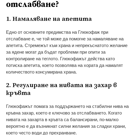
отслабване?
1. Намаляване на апетита
Едно от основните предимства на Глюкофаж при
отслабване е, че той може да помогне за намаляване на
апетита. Стремежът към храна и непрекъснатото желание
за ядене могат да бъдат проблеми при опити за
контролиране на теглото. Глюкофажът действа като
потиска апетита, което позволява на хората да намалят
количеството консумирана храна.
2. Регулиране на нивата на захар в
кръвта
Глюкофажът помага за поддържането на стабилни нива на
кръвна захар, което е ключово за отслабването. Когато
нивата на захарта в кръвта са балансирани, по-малко
вероятно е да възникнат силни желания за сладки храни,
което често води до прехранване.