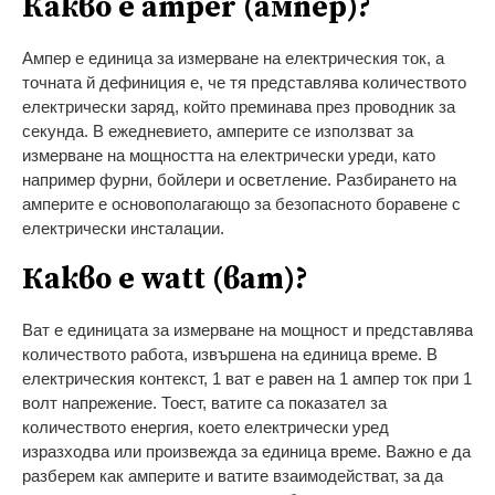
Какво е amper (ампер)?
Ампер е единица за измерване на електрическия ток, а
точната й дефиниция е, че тя представлява количеството
електрически заряд, който преминава през проводник за
секунда. В ежедневието, амперите се използват за
измерване на мощността на електрически уреди, като
например фурни, бойлери и осветление. Разбирането на
амперите е основополагающо за безопасното боравене с
електрически инсталации.
Какво е watt (ват)?
Ват е единицата за измерване на мощност и представлява
количеството работа, извършена на единица време. В
електрическия контекст, 1 ват е равен на 1 ампер ток при 1
волт напрежение. Тоест, ватите са показател за
количеството енергия, което електрически уред
изразходва или произвежда за единица време. Важно е да
разберем как амперите и ватите взаимодействат, за да