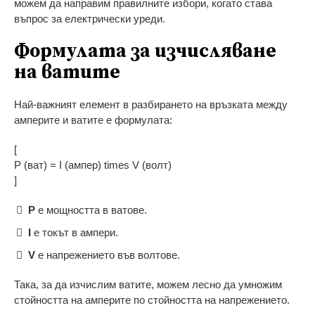
можем да направим правилните избори, когато става
въпрос за електрически уреди.
Формулата за изчисляване
на ватите
Най-важният елемент в разбирането на връзката между
амперите и ватите е формулата:
[
P (ват) = I (ампер) times V (волт)
]
P
е мощността в ватове.
I
е токът в ампери.
V
е напрежението във волтове.
Така, за да изчислим ватите, можем лесно да умножим
стойността на амперите по стойността на напрежението.