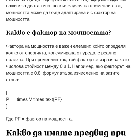
важи и за двата типа, но във случая на променлив ток,
мощността може да бъде адаптирана и с фактор на
мощността.
Какво е фактор на мощността?
Фактора на мощността е важен елемент, който определя
колко от енергията, консумирана от уреда, е реално
полезна. При променлив ток, той фактор се изразява като
числова стойност между 0 и 1. Например, ако факторът на
мощността е 0.8, формулата за изчисление на ватите
става:
[
P = I times V times text{PF}
]
Где PF = фактор на мощността.
Какво да имате предвид при