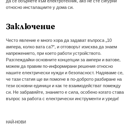
да се обърнете към електротехник, ако не сте сигурни
относно инсталациите у дома си.
Заключение
Често явление е много хора да задават въпроса „10
ампера, колко вата са?“, и отговорът изисква да знаем
напрежението, при което работи устройството.
Разглеждайки основните концепции за ампери и ватове,
можем да правим по-информирани решения относно
нашите електрически нужди и безопасност. Надяваме се,
че тази статия ще ви помогне в по-доброто разбиране на
тези основни единици и как те взаимодействат помежду
си. Не забравяйте, знанието е сила, особено когато става
въпрос за работа с електрически инструменти и уреди!
НАЙ-НОВИ