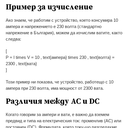
Пример за изчисление
Ако знаем, че работим с устройство, което консумира 10
ампера и напрежението е 230 волта (стандартно
напрежение в България), можем да изчислим ватите, както
следва:
[
P = I times V = 10 , text{ампера} times 230 , text{волта} =
2300 , text{вата}
]
Този пример ни показва, че устройство, работещо с 10
ампера при 230 волта, има мощност от 2300 вата.
Различия между AC и DC
Когато говорим за ампери и вати, е важно да вземем
предвид и типа на електрическия ток: променлив (AC) или
постоянен (DC). Формулата, която току-що разгледахме,