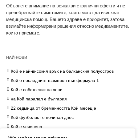
Обърнете внимание на всякакви странични ефекти и не
пренебрегвайте симптомите, които могат да изискват
медицинска помощ. Вашето здраве е приоритет, затова
взимайте информирани решения относно медикаментите,
които приемате.
НАЙ-НОВИ
Кой е най-високия връх на балканския полуостров
Кой е последният шампион във формула 1
Кой е собственик на хепи
на Кой паралел е българия
22 седмица от бременността Кой месец е
Кой футболист е починал днес
Кой е чеченеца
на Кой козметичен продукт чърчил не е наложил