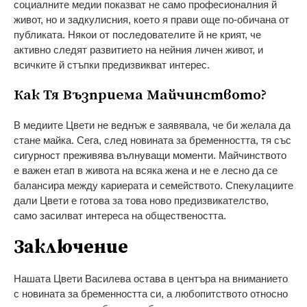
социалните медии показват не само професионалния й
живот, но и задкулисния, което я прави още по-обичана от
публиката. Някои от последователите й не крият, че
активно следят развитието на нейния личен живот, и
всичките й стъпки предизвикват интерес.
Как Тя Възприема Майчинството?
В медиите Цвети не веднъж е заявявала, че би желала да
стане майка. Сега, след новината за бременността, тя със
сигурност преживява вълнуващи моменти. Майчинството
е важен етап в живота на всяка жена и не е лесно да се
балансира между кариерата и семейството. Спекулациите
дали Цвети е готова за това ново предизвикателство,
само засилват интереса на обществеността.
Заключение
Нашата Цвети Василева остава в центъра на вниманието
с новината за бременността си, а любопитството относно