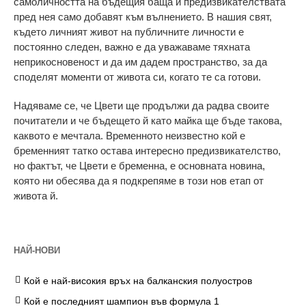
самоличността на бъдещия баща и предизвикателствата
пред нея само добавят към вълнението. В нашия свят,
където личният живот на публичните личности е
постоянно следен, важно е да уважаваме тяхната
неприкосновеност и да им дадем пространство, за да
споделят моменти от живота си, когато те са готови.
Надяваме се, че Цвети ще продължи да радва своите
почитатели и че бъдещето й като майка ще бъде такова,
каквото е мечтала. Временното неизвестно кой е
бременният татко остава интересно предизвикателство,
но фактът, че Цвети е бременна, е основната новина,
която ни обесява да я подкрепяме в този нов етап от
живота й.
НАЙ-НОВИ
Кой е най-високия връх на балканския полуостров
Кой е последният шампион във формула 1