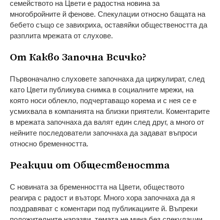
семейството на Цвети е радостна новина за
многобройните й фенове. Спекулации относно бащата на
бебето също се завихриха, оставяйки обществеността да
разплита мрежата от слухове.
От Какво Започна Всичко?
Първоначално слуховете започнаха да циркулират, след
като Цвети публикува снимка в социалните мрежи, на
която носи облекло, подчертаващо корема и с нея се е
усмихвала в компанията на близки приятели. Коментарите
в мрежата започнаха да валят един след друг, а много от
нейните последователи започнаха да задават въпроси
относно бременността.
Реакции от Обществеността
С новината за бременността на Цвети, обществото
реагира с радост и възторг. Много хора започнаха да я
поздравяват с коментари под публикациите й. Въпреки
положителните наразви, темата не мина без спекулации