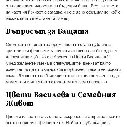
относно самоличността на бъдещия баща. Все пак цвета
на частния й живот е загадка и не е ясно официално, кой е
мъжът, който ще стане татковец.
Въпросът за Бащата
След като новината за бременността стана публична,
зрителите и феновете започнаха активно да обсъждат и
да разпитват: „От кого е бременна Цвети Василева?“.
Сред желаните имена в спекулациите изникват както
известни лица от българския шоубизнес, така и непознати
мъже. Личността на бъдещия татко остава неизвестна до
момента и вълнението около темата само нараства.
Цвети Василева и Семейния
Живот
Цвети е известна със своята искреност и откритост, които
често споделя с феновете си. Нейните публикации в