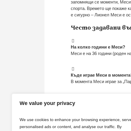
запомнящи се моменти, Меси н
спорта. Времето ще покаже к
е сигурно – Лионел Меси е о
Често задавани въ
На колко години е Меси?
Меси е на 36 години (роден на
Къде играе Меси в момента
В момента Меси играе за „П
We value your privacy
Какви трофеи е спечелил 
Меси е спечелил множество т
Лига и Копа Америка.
We use cookies to enhance your browsing experience, serv
personalised ads or content, and analyse our traffic. By