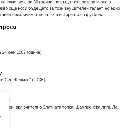
е само, че е на 36 години, но също така остава икона в
акво още носи бъдещето за този внушителен талант, но едно
ставил неизличим отпечатък в историята на футбола.
проси
 24 юни 1987 година).
?
ари Сен Жермен“ (ПСЖ).
Меси?
рофеи, включително Златната топка, Шампионска лига, Ла
e