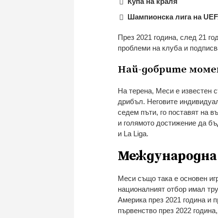
Купа на краля
Шампионска лига на UE
През 2021 година, след 21 г
проблеми на клуба и подписв
Най-добрите моме
На терена, Меси е известен с
дрибъл. Неговите индивидуал
седем пъти, го поставят на 
и голямото достижение да бъ
и La Liga.
Международна
Меси също така е основен иг
националният отбор имал тру
Америка през 2021 година и 
първенство през 2022 година