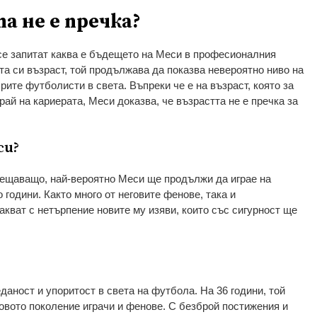
а не е пречка?
 се запитат каква е бъдещето на Меси в професионалния
а си възраст, той продължава да показва невероятно ниво на
брите футболисти в света. Въпреки че е на възраст, която за
ай на кариерата, Меси доказва, че възрастта не е пречка за
си?
бещаващо, най-вероятно Меси ще продължи да играе на
 години. Както много от неговите фенове, така и
акват с нетърпение новите му изяви, които със сигурност ще
аност и упоритост в света на футбола. На 36 години, той
вото поколение играчи и фенове. С безброй постижения и