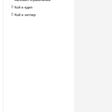
Кой е едип
Кой е хитлер