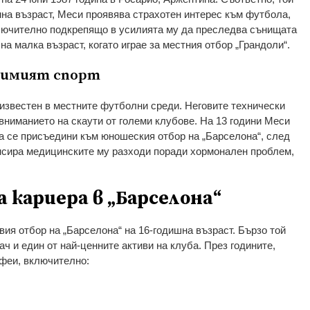
анна възраст, Меси проявява страхотен интерес към футбола,
ключително подкрепящо в усилията му да преследва сънищата
на малка възраст, когато играе за местния отбор „Грандоли“.
бимият спорт
 известен в местните футболни среди. Неговите технически
вниманието на скаути от големи клубове. На 13 години Меси
да се присъедини към юношеския отбор на „Барселона“, след
нсира медицинските му разходи поради хормонален проблем,
 кариера в „Барселона“
ия отбор на „Барселона“ на 16-годишна възраст. Бързо той
ач и един от най-ценните активи на клуба. През годините,
феи, включително: