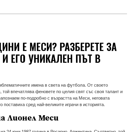
ИНИ Е МЕСИ? РАЗБЕРЕТЕ ЗА
И ЕГО УНИКАЛЕН ПЪТ В
мблематичните имена в света на футбола. От своето
, той впечатлява феновете по целия свят със своя талант и
запознаем по-подробно с възрастта на Меси, неговата
го поставиха сред най-великите играчи в историята.
а Лионел Меси
на 24 юни 1987 година в Росарио, Аржентина. Съответно, той