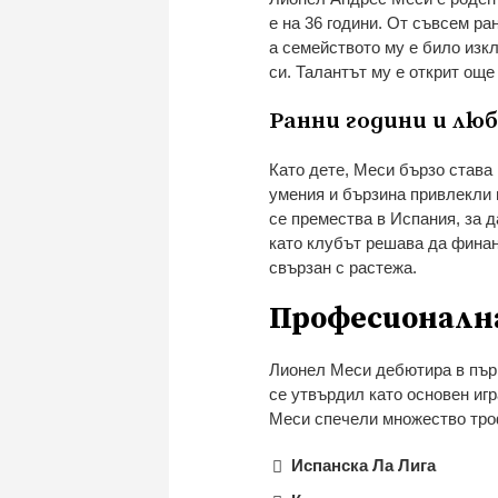
е на 36 години. От съвсем р
а семейството му е било из
си. Талантът му е открит още 
Ранни години и лю
Като дете, Меси бързо става
умения и бързина привлекли 
се премества в Испания, за 
като клубът решава да фина
свързан с растежа.
Професионална
Лионел Меси дебютира в първ
се утвърдил като основен игр
Меси спечели множество тро
Испанска Ла Лига