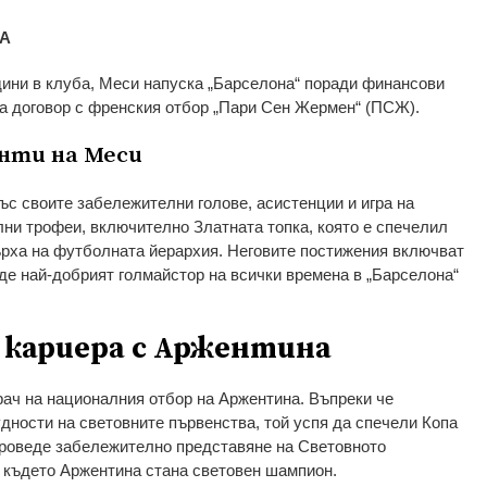
FA
одини в клуба, Меси напуска „Барселона“ поради финансови
а договор с френския отбор „Пари Сен Жермен“ (ПСЖ).
нти на Меси
ъс своите забележителни голове, асистенции и игра на
ни трофеи, включително Златната топка, която е спечелил
върха на футболната йерархия. Неговите постижения включват
де най-добрият голмайстор на всички времена в „Барселона“
 кариера с Аржентина
рач на националния отбор на Аржентина. Въпреки че
дности на световните първенства, той успя да спечели Копа
проведе забележително представяне на Световното
, където Аржентина стана световен шампион.