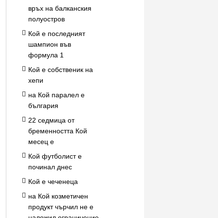
връх на балканския
полуостров
Кой е последният
шампион във
формула 1
Кой е собственик на
хепи
на Кой паралел е
българия
22 седмица от
бременността Кой
месец е
Кой футболист е
починал днес
Кой е чеченеца
на Кой козметичен
продукт чърчил не е
наложил ограничение