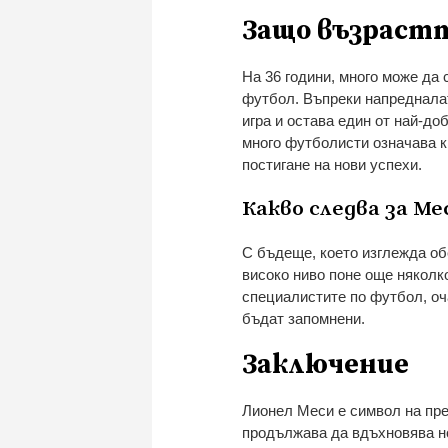
Защо възрастт
На 36 години, много може да
футбол. Въпреки напредналат
игра и остава един от най-до
много футболисти означава кр
постигане на нови успехи.
Какво следва за Ме
С бъдеще, което изглежда о
високо ниво поне още няколко
специалистите по футбол, оч
бъдат запомнени.
Заключение
Лионел Меси е символ на пред
продължава да вдъхновява но