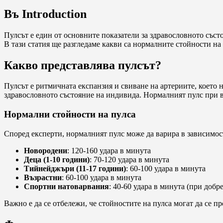
Въ Introduction
Пулсът е един от основните показатели за здравословното със
В тази статия ще разгледаме какви са нормалните стойности на
Какво представлява пулсът?
Пулсът е ритмичната експанзия и свиване на артериите, което н
здравословното състояние на индивида. Нормалният пулс при в
Нормални стойности на пулса
Според експерти, нормалният пулс може да варира в зависимос
Новородени
: 120-160 удара в минута
Деца (1-10 години)
: 70-120 удара в минута
Тийнейджъри (11-17 години)
: 60-100 удара в минута
Възрастни
: 60-100 удара в минута
Спортни натоварвания
: 40-60 удара в минута (при добр
Важно е да се отбележи, че стойностите на пулса могат да се 