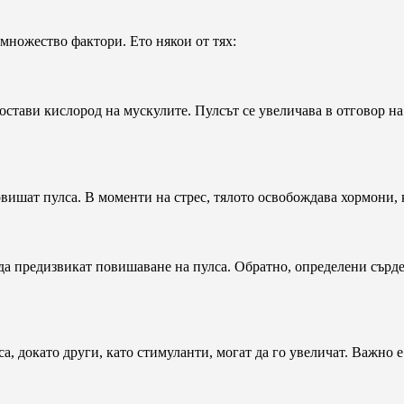
 множество фактори. Ето някои от тях:
остави кислород на мускулите. Пулсът се увеличава в отговор н
овишат пулса. В моменти на стрес, тялото освобождава хормони, 
да предизвикат повишаване на пулса. Обратно, определени сърде
са, докато други, като стимуланти, могат да го увеличат. Важно 