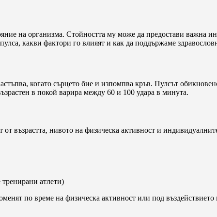
тояние на организма. Стойността му може да предостави важна и
 пулса, какви фактори го влияят и как да поддържаме здравословн
астъпва, когато сърцето бие и изпомпва кръв. Пулсът обикновено
ъзрастен в покой варира между 60 и 100 удара в минута.
т от възрастта, нивото на физическа активност и индивидуалнит
е тренирани атлети)
променят по време на физическа активност или под въздействието