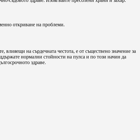
но-съдовото здраве. Избягвайте пресолени храни и захар.
менно откриване на проблеми.
, влияещи на сърдечната честота, е от съществено значение за
оддържате нормални стойности на пулса и по този начин да
дългосрочното здраве.