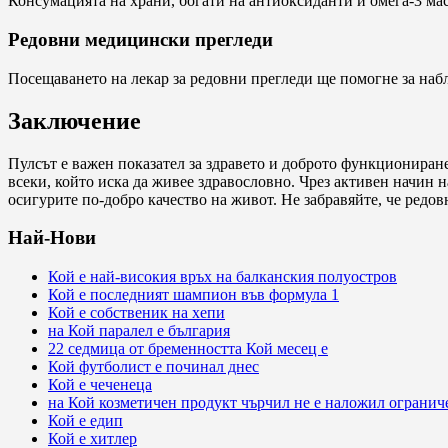
Консумацията на храни, богати на антиоксиданти и омега-3 ма
Редовни медицински прегледи
Посещаването на лекар за редовни прегледи ще помогне за наб
Заключение
Пулсът е важен показател за здравето и доброто функциониране
всеки, който иска да живее здравословно. Чрез активен начин 
осигурите по-добро качество на живот. Не забравяйте, че редо
Най-Нови
Кой е най-високия връх на балканския полуостров
Кой е последният шампион във формула 1
Кой е собственик на хепи
на Кой паралел е българия
22 седмица от бременността Кой месец е
Кой футболист е починал днес
Кой е чеченеца
на Кой козметичен продукт чърчил не е наложил огранич
Кой е едип
Кой е хитлер