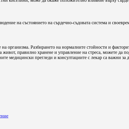
стни киселини, може да окаже положително влияние върху сърдеч
людение на състоянието на сърдечно-съдовата система и своевре
 на организма. Разбирането на нормалните стойности и факторите
на живот, правилно хранене и управление на стреса, можете да п
вните медицински прегледи и консултациите с лекар са важни за 
ение