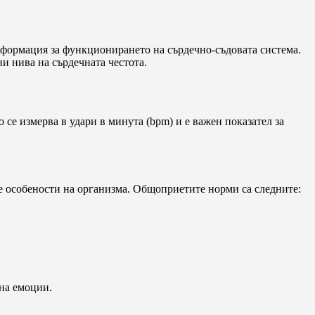
нформация за функционирането на сърдечно-съдовата система.
и нива на сърдечната честота.
 се измерва в удари в минута (bpm) и е важен показател за
е особености на организма. Общоприетите норми са следните:
 на емоции.