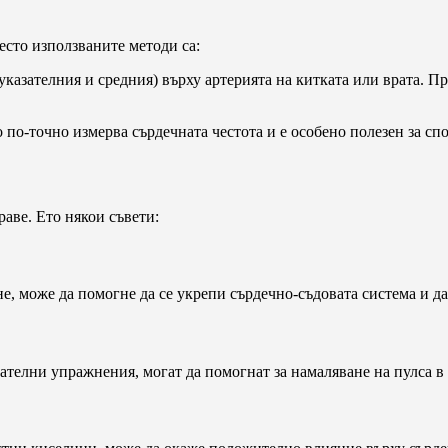
есто използваните методи са:
указателния и средния) върху артерията на китката или врата. Пр
о по-точно измерва сърдечната честота и е особено полезен за сп
аве. Ето някои съвети:
не, може да помогне да се укрепи сърдечно-съдовата система и д
хателни упражнения, могат да помогнат за намаляване на пулса в