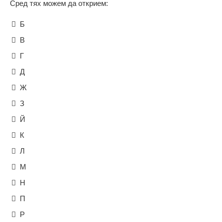
Сред тях можем да открием:
Б
В
Г
Д
Ж
З
Й
К
Л
М
Н
П
Р