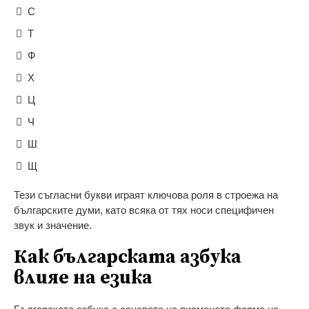
С
Т
Ф
Х
Ц
Ч
Ш
Щ
Тези съгласни букви играят ключова роля в строежа на
българските думи, като всяка от тях носи специфичен
звук и значение.
Как българската азбука
влияе на езика