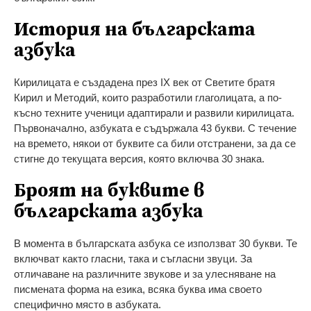
История на българската
азбука
Кирилицата е създадена през IX век от Светите братя
Кирил и Методий, които разработили глаголицата, а по-
късно техните ученици адаптирали и развили кирилицата.
Първоначално, азбуката е съдържала 43 букви. С течение
на времето, някои от буквите са били отстранени, за да се
стигне до текущата версия, която включва 30 знака.
Броят на буквите в
българската азбука
В момента в българската азбука се използват 30 букви. Те
включват както гласни, така и съгласни звуци. За
отличаване на различните звукове и за улесняване на
писмената форма на езика, всяка буква има своето
специфично място в азбуката.