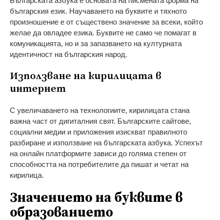
Българската азбука е основата на писмената форма на
българския език. Научаването на буквите и тяхното
произношение е от съществено значение за всеки, който
желае да овладее езика. Буквите не само че помагат в
комуникацията, но и за запазването на културната
идентичност на българския народ.
Използване на кирилицата в
интернет
С увеличаването на технологиите, кирилицата стана
важна част от дигиталния свят. Българските сайтове,
социални медии и приложения изискват правилното
разбиране и използване на българската азбука. Успехът
на онлайн платформите зависи до голяма степен от
способността на потребителите да пишат и четат на
кирилица.
Значението на буквите в
образованието