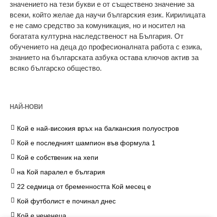
значението на тези букви е от съществено значение за
всеки, който желае да научи българския език. Кирилицата
е не само средство за комуникация, но и носител на
богатата културна наследственост на България. От
обучението на деца до професионалната работа с езика,
знанието на българската азбука остава ключов актив за
всяко българско общество.
НАЙ-НОВИ
Кой е най-високия връх на балканския полуостров
Кой е последният шампион във формула 1
Кой е собственик на хепи
на Кой паралел е българия
22 седмица от бременността Кой месец е
Кой футболист е починал днес
Кой е чеченеца