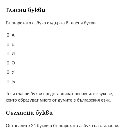
Гласни букви
Българската азбука съдържа 6 гласни букви:
А
Е
И
О
У
Ъ
Тези гласни букви представляват основните звукове,
които образуват много от думите в българския език.
Съгласни букви
Останалите 24 букви в българската азбука са съгласни.