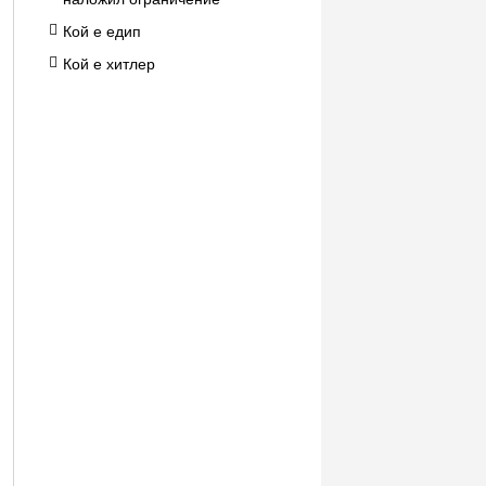
Кой е едип
Кой е хитлер