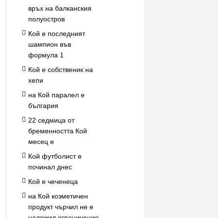
връх на балканския
полуостров
Кой е последният
шампион във
формула 1
Кой е собственик на
хепи
на Кой паралел е
българия
22 седмица от
бременността Кой
месец е
Кой футболист е
починал днес
Кой е чеченеца
на Кой козметичен
продукт чърчил не е
наложил ограничение