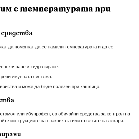
авим с температурата при
 средства
гат да помогнат да се намали температурата и да се
успокояване и хидратиране.
крепи имунната система.
войства и може да бъде полезен при кашлица.
ства
тамол или ибупрофен, са обичайни средства за контрол на
айте инструкциите на опаковката или съветите на лекаря.
тирани