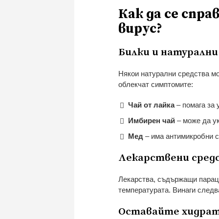
Как да се спр
вирус?
Билки и натурални
Някои натурални средства мо
облекчат симптомите:
Чай от лайка
– помага за 
Имбирен чай
– може да у
Мед
– има антимикробни с
Лекарствени сред
Лекарства, съдържащи параце
температурата. Винаги следв
Оставайте хидра