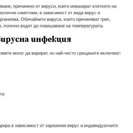
ване, причинено от вируси, които инвазират клетките на
азлични симптоми, в зависимост от вида вирус и
рганизма. Обичайните вируси, които причиняват грип,
я, логично водят до повишаване на температурата.
вирусна инфекция
мите могат да варират, но най-често срещаните включват:
ите
рира в зависимост от заразения вирус и индивидуалните