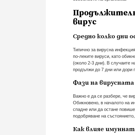
Продължителн
вирус
Средно колко дни
Типично за вирусна инфекция
по-леките вируси, като обик
(около 2-3 дни). В случаите 
продължи до 7 дни или дори 
Фази на вирусната
Важно е да се разбере, че в
Обикновено, в началото на и
спадне или да остане повише
подобряване на състоянието,
Как влияе имунна