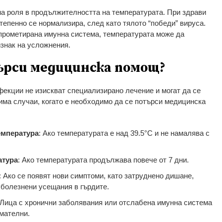
а роля в продължителността на температурата. При здрави
тепенно се нормализира, след като тялото “победи” вируса.
мпрометирана имунна система, температурата може да
изнак на усложнения.
търси медицинска помощ?
фекции не изискват специализирано лечение и могат да се
има случаи, когато е необходимо да се потърси медицинска
емпература
: Ако температурата е над 39.5°C и не намалява с
атура
: Ако температурата продължава повече от 7 дни.
: Ако се появят нови симптоми, като затруднено дишане,
болезнени усещания в гърдите.
 Лица с хронични заболявания или отслабена имунна система
мателни.