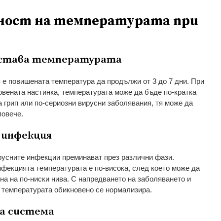
ост на температурата при
 остава температурата
 е повишената температура да продължи от 3 до 7 дни. При
новената настинка, температурата може да бъде по-кратка
на грип или по-сериозни вирусни заболявания, тя може да
повече.
 инфекция
ирусните инфекции преминават през различни фази.
нфекцията температурата е по-висока, след което може да
на на по-ниски нива. С напредването на заболяването и
 температурата обикновено се нормализира.
та система