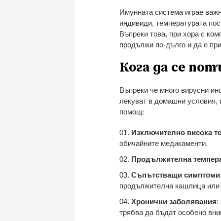
Имунната система играе важн
индивиди, температурата пос
Въпреки това, при хора с ко
продължи по-дълго и да е пр
Кога да се по
Въпреки че много вирусни ин
лекуват в домашни условия, 
помощ:
Изключително висока т
обичайните медикаменти.
Продължителна темпер
Съпътстващи симптоми
продължителна кашлица или 
Хронични заболявания
:
трябва да бъдат особено вни