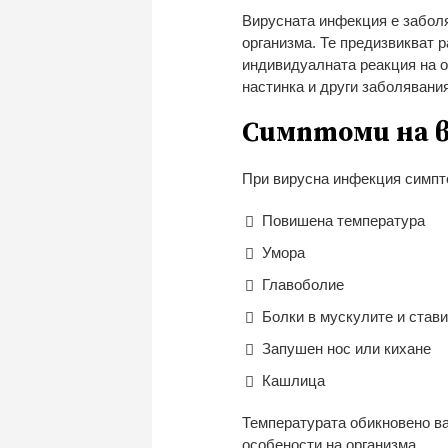
Вирусната инфекция е заболя
организма. Те предизвикват р
индивидуалната реакция на о
настинка и други заболявани
Симптоми на 
При вирусна инфекция симпто
Повишена температура
Умора
Главоболие
Болки в мускулите и став
Запушен нос или кихане
Кашлица
Температурата обикновено ва
особености на организма.