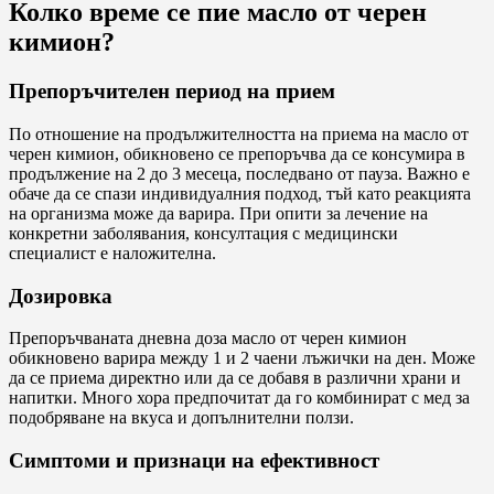
Колко време се пие масло от черен
кимион?
Препоръчителен период на прием
По отношение на продължителността на приема на масло от
черен кимион, обикновено се препоръчва да се консумира в
продължение на 2 до 3 месеца, последвано от пауза. Важно е
обаче да се спази индивидуалния подход, тъй като реакцията
на организма може да варира. При опити за лечение на
конкретни заболявания, консултация с медицински
специалист е наложителна.
Дозировка
Препоръчваната дневна доза масло от черен кимион
обикновено варира между 1 и 2 чаени лъжички на ден. Може
да се приема директно или да се добавя в различни храни и
напитки. Много хора предпочитат да го комбинират с мед за
подобряване на вкуса и допълнителни ползи.
Симптоми и признаци на ефективност