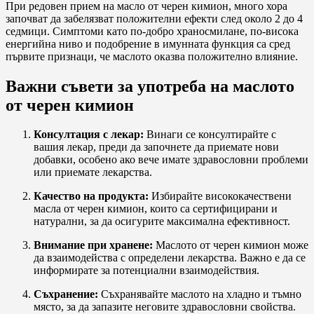
При редовен прием на масло от черен кимион, много хора
започват да забелязват положителни ефекти след около 2 до 4
седмици. Симптоми като по-добро храносмилане, по-висока
енергийна ниво и подобрение в имунната функция са сред
първите признаци, че маслото оказва положително влияние.
Важни съвети за употреба на маслото
от черен кимион
Консултация с лекар:
Винаги се консултирайте с
вашия лекар, преди да започнете да приемате нови
добавки, особено ако вече имате здравословни проблеми
или приемате лекарства.
Качество на продукта:
Избирайте висококачествени
масла от черен кимион, които са сертифицирани и
натурални, за да осигурите максимална ефективност.
Внимание при хранене:
Маслото от черен кимион може
да взаимодейства с определени лекарства. Важно е да се
информирате за потенциални взаимодействия.
Съхранение:
Съхранявайте маслото на хладно и тъмно
място, за да запазите неговите здравословни свойства.