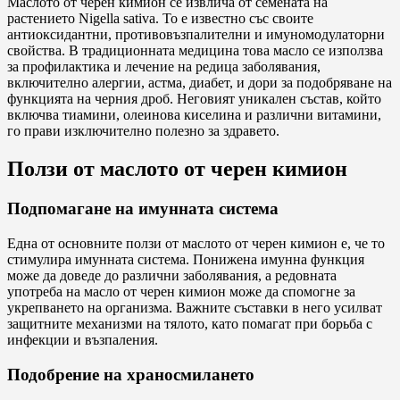
Маслото от черен кимион се извлича от семената на
растението Nigella sativa. То е известно със своите
антиоксидантни, противовъзпалителни и имуномодулаторни
свойства. В традиционната медицина това масло се използва
за профилактика и лечение на редица заболявания,
включително алергии, астма, диабет, и дори за подобряване на
функцията на черния дроб. Неговият уникален състав, който
включва тиамини, олеинова киселина и различни витамини,
го прави изключително полезно за здравето.
Ползи от маслото от черен кимион
Подпомагане на имунната система
Една от основните ползи от маслото от черен кимион е, че то
стимулира имунната система. Понижена имунна функция
може да доведе до различни заболявания, а редовната
употреба на масло от черен кимион може да спомогне за
укрепването на организма. Важните съставки в него усилват
защитните механизми на тялото, като помагат при борьба с
инфекции и възпаления.
Подобрение на храносмилането