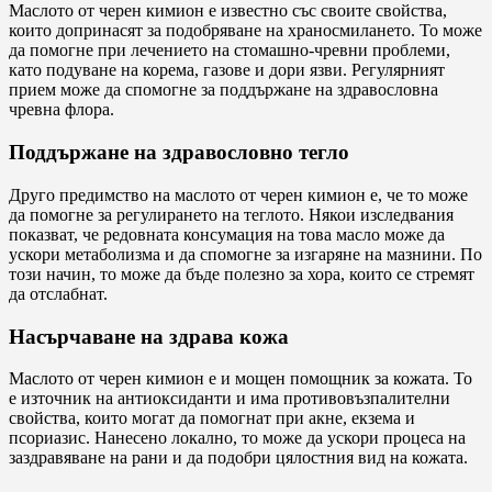
Маслото от черен кимион е известно със своите свойства,
които допринасят за подобряване на храносмилането. То може
да помогне при лечението на стомашно-чревни проблеми,
като подуване на корема, газове и дори язви. Регулярният
прием може да спомогне за поддържане на здравословна
чревна флора.
Поддържане на здравословно тегло
Друго предимство на маслото от черен кимион е, че то може
да помогне за регулирането на теглото. Някои изследвания
показват, че редовната консумация на това масло може да
ускори метаболизма и да спомогне за изгаряне на мазнини. По
този начин, то може да бъде полезно за хора, които се стремят
да отслабнат.
Насърчаване на здрава кожа
Маслото от черен кимион е и мощен помощник за кожата. То
е източник на антиоксиданти и има противовъзпалителни
свойства, които могат да помогнат при акне, екзема и
псориазис. Нанесено локално, то може да ускори процеса на
заздравяване на рани и да подобри цялостния вид на кожата.