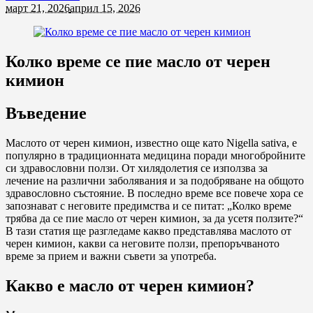
март 21, 2026
април 15, 2026
Колко време се пие масло от черен
кимион
Въведение
Маслото от черен кимион, известно още като Nigella sativa, е
популярно в традиционната медицина поради многобройните
си здравословни ползи. От хилядолетия се използва за
лечение на различни заболявания и за подобряване на общото
здравословно състояние. В последно време все повече хора се
запознават с неговите предимства и се питат: „Колко време
трябва да се пие масло от черен кимион, за да усетя ползите?“
В тази статия ще разгледаме какво представлява маслото от
черен кимион, какви са неговите ползи, препоръчваното
време за прием и важни съвети за употреба.
Какво е масло от черен кимион?