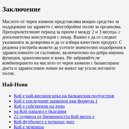
Заключение
Маслото от черен кимион представлява мощно средство за
поддържане на здравето с многобройни ползи за организма.
Препоръчителният период за прием е между 2 и 3 месеца, с
допълнителна консултация с лекар. Важно е да се следват
указанията за дозировка и да се избира качествен продукт. С
редовна употреба можете да усетите значителни подобрения в
здравословното си състояние, включително по-добра имунна
функция, храносмилане и кожа. Не забравяйте,че
комбинирането на маслото от черен кимион с балансирана
диета и здравословен начин на живот ще усили неговите
ползи.
Най-Нови
Кой е най-високия връх на балканския полуостров
Кой е последният шампион във формула 1
Кой е собственик на хепи
на Кой паралел е българия
22 седмица от бременността Кой месец е
Кой футболист е починал днес
Кой е чеченеца