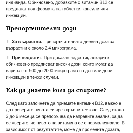
индивида. Обикновено, добавките с витамин B12 се
предлагат под формата на таблетки, капсули или
инжекции.
Препоръчителни дози
За възрастни
: Препоръчителната дневна доза за
възрастни е около 2.4 микрограма.
При недостиг
: При доказан недостиг, лекарите
обикновено предписват високи дози, които могат да
варират от 500 до 2000 микрограма на ден или дори
инжекции в тежки случаи.
Как да знаете кога да спирате?
След като започнете да приемате витамин B12, важно е
да проверите нивата си чрез кръвни тестове. След около
3 до 6 месеца се препоръчва да направите анализ, за да
се уверите, че нивото на витамина се е нормализирало. В
зависимост от резултатите, може да промените дозата,