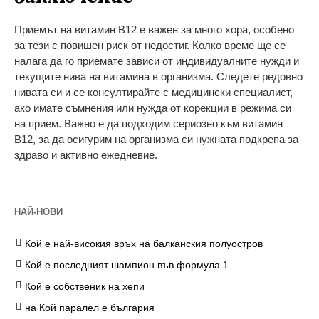
Приемът на витамин B12 е важен за много хора, особено
за тези с повишен риск от недостиг. Колко време ще се
налага да го приемате зависи от индивидуалните нужди и
текущите нива на витамина в организма. Следете редовно
нивата си и се консултирайте с медицински специалист,
ако имате съмнения или нужда от корекции в режима си
на прием. Важно е да подходим сериозно към витамин
B12, за да осигурим на организма си нужната подкрепа за
здраво и активно ежедневие.
НАЙ-НОВИ
Кой е най-високия връх на балканския полуостров
Кой е последният шампион във формула 1
Кой е собственик на хепи
на Кой паралел е българия