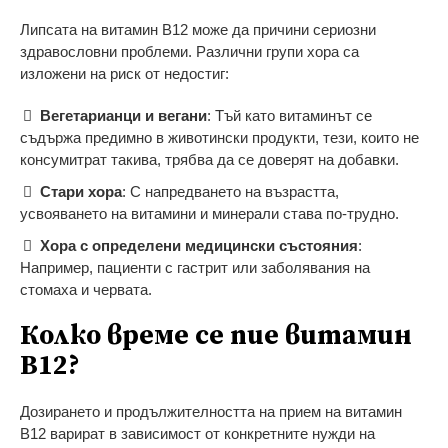
Липсата на витамин B12 може да причини сериозни
здравословни проблеми. Различни групи хора са
изложени на риск от недостиг:
Вегетарианци и вегани
: Тъй като витаминът се
съдържа предимно в животински продукти, тези, които не
консумитрат такива, трябва да се доверят на добавки.
Стари хора
: С напредването на възрастта,
усвояването на витамини и минерали става по-трудно.
Хора с определени медицински състояния
:
Например, пациенти с гастрит или заболявания на
стомаха и червата.
Колко време се пие витамин
B12?
Дозирането и продължителността на прием на витамин
B12 варират в зависимост от конкретните нужди на