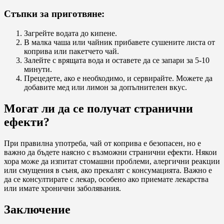
Стъпки за приготвяне:
Загрейте водата до кипене.
В малка чаша или чайник прибавете сушените листа от
коприва или пакетчето чай.
Залейте с врящата вода и оставете да се запари за 5-10
минути.
Прецедете, ако е необходимо, и сервирайте. Можете да
добавите мед или лимон за допълнителен вкус.
Могат ли да се получат странични
ефекти?
При правилна употреба, чай от коприва е безопасен, но е
важно да бъдете наясно с възможни странични ефекти. Някои
хора може да изпитат стомашни проблеми, алергични реакции
или смущения в съня, ако прекалят с консумацията. Важно е
да се консултирате с лекар, особено ако приемате лекарства
или имате хронични заболявания.
Заключение