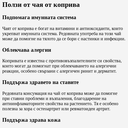
Ползи от чая от коприва
Подпомага имунната система
Чаят от коприва е богат на витамини и антиоксиданти, които
укрепват имунната система. Редовната употреба на този чай
може да помогне на тялото да се бори с настинки и инфекции.
Облекчава алергии
Копривата е известна с противовъзпалителните си свойства,
които могат да помогнат при облекчаването на алергични
реакции, особено свързани с алергичен ринит и дерматит.
Поддържа здравето на ставите
Редовната консумация на чай от коприва може да помогне
при ставни проблеми и възпаления, благодарение на
антиинфламаторните свойства на растението. Тя е особено
полезна за хора с остеоартрит или ревматоиден артрит.
Поддържа здрава кожа