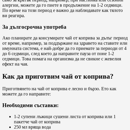
алергии, можете да го пиете в продължение на 1-2 седмици.
По време на този период е важно да наблюдавате как тялото
ви реагира.
За дългосрочна употреба
Ако планирате да консумирате чай от коприва за дълъг период
от време, например, за поддържане на здравето на ставите или
имунната система, е най-добре да го приемате за периоди от 4
до 6 седмици, след което да направите пауза от поне 1-2
седмици. Това помага на организма да не свикне с жевелия
ефект на чая.
Как да приготвим чай от коприва?
Приготвянето на чай от коприва е лесно и бързо. Ето как
можете да го направите:
Необходими съставки:
1-2 супени лъжици сушени листа от коприва или 1
пакетче чай от коприва
250 мл вряща вода