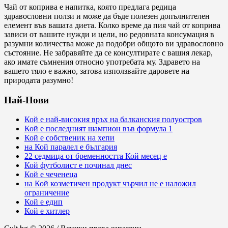
Чай от коприва е напитка, която предлага редица
здравословни ползи и може да бъде полезен допълнителен
елемент във вашата диета. Колко време да пия чай от коприва
зависи от вашите нужди и цели, но редовната консумация в
разумни количества може да подобри общото ви здравословно
състояние. Не забравяйте да се консултирате с вашия лекар,
ако имате съмнения относно употребата му. Здравето на
вашето тяло е важно, затова използвайте даровете на
природата разумно!
Най-Нови
Кой е най-високия връх на балканския полуостров
Кой е последният шампион във формула 1
Кой е собственик на хепи
на Кой паралел е българия
22 седмица от бременността Кой месец е
Кой футболист е починал днес
Кой е чеченеца
на Кой козметичен продукт чърчил не е наложил
ограничение
Кой е едип
Кой е хитлер