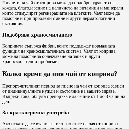
Пиянето на чай от коприва може да подобри здравето на
кожата, благодарение на наличието на витамини и минерали,
които стимулират регенерацията на клетките. Чаят може да
помогне и при проблеми с акне и други дерматологични
състояния.
Подобрява храносмилането
Копривата съдържа фибри, които поддържат нормалната
функция на храносмилателната система. Чаят от коприва
може да помогне за облекчаване на запек и други
храносмилателни проблеми.
Колко време да пия чай от коприва?
Препоръчителният период за пиене на чай от коприва зависи
от индивидуалните нужди и състояние на вашето здраве.
Въпреки това, общата препоръка е да се пие от 1 до 3 чаши на
ден.
За краткосрочна употреба
Ако искате да се възползвате от ползите на чая от коприва
само за кратък период, например, при настинка или сезонни