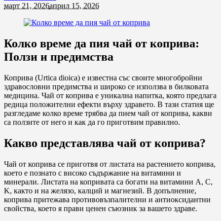
март 21, 2026
април 15, 2026
Колко време да пия чай от коприва:
Ползи и предимства
Коприва (Urtica dioica) е известна със своите многобройни
здравословни предимства и широко се използва в билковата
медицина. Чай от коприва е уникална напитка, която предлага
редица положителни ефекти върху здравето. В тази статия ще
разгледаме колко време трябва да пием чай от коприва, какви
са ползите от него и как да го приготвим правилно.
Какво представлява чай от коприва?
Чай от коприва се приготвя от листата на растението коприва,
което е познато с високо съдържание на витамини и
минерали. Листата на копривата са богати на витамини A, C,
K, както и на желязо, калций и магнезий. В допълнение,
коприва притежава противовъзпалителни и антиоксидантни
свойства, което я прави ценен съюзник за вашето здраве.