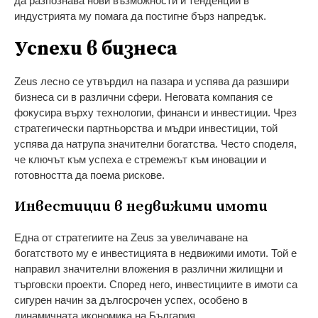
да разпознава нови възможности и тенденции в
индустрията му помага да постигне бърз напредък.
Успехи в бизнеса
Zeus лесно се утвърдил на пазара и успява да разшири
бизнеса си в различни сфери. Неговата компания се
фокусира върху технологии, финанси и инвестиции. Чрез
стратегически партньорства и мъдри инвестиции, той
успява да натрупа значителни богатства. Често споделя,
че ключът към успеха е стремежът към иновации и
готовността да поема рискове.
Инвестиции в недвижими имоти
Една от стратегиите на Zeus за увеличаване на
богатството му е инвестицията в недвижими имоти. Той е
направил значителни вложения в различни жилищни и
търговски проекти. Според него, инвестициите в имоти са
сигурен начин за дългосрочен успех, особено в
динамичната икономика на България.