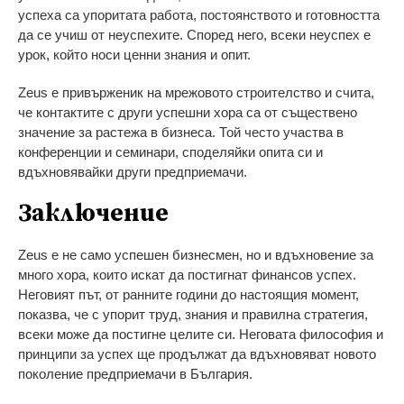
успеха са упоритата работа, постоянството и готовността
да се учиш от неуспехите. Според него, всеки неуспех е
урок, който носи ценни знания и опит.
Zeus е привърженик на мрежовото строителство и счита,
че контактите с други успешни хора са от съществено
значение за растежа в бизнеса. Той често участва в
конференции и семинари, споделяйки опита си и
вдъхновявайки други предприемачи.
Заключение
Zeus е не само успешен бизнесмен, но и вдъхновение за
много хора, които искат да постигнат финансов успех.
Неговият път, от ранните години до настоящия момент,
показва, че с упорит труд, знания и правилна стратегия,
всеки може да постигне целите си. Неговата философия и
принципи за успех ще продължат да вдъхновяват новото
поколение предприемачи в България.