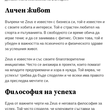
Личен живот
Въпреки че Zeus е известен с бизнеса си, той е известен и
с своите хобита и интереси. Той е страстен любител на
спорта и пътуванията. В свободното си време обича да
играе тенис и да се занимава с фитнес. Освен това, той е
убеден в важността на психичното и физическото здраве
за успешния живот.
Zeus е известен и със своите благотворителни
инициативи. Често се ангажира в проекти, които помагат
на младите предприемачи и хора в нужда. Той вярва, че
успехът трябва да бъде споделян и че всеки има правото
да преследва мечтите си.
Философия на успеха
Една от важните черти на Zeus е неговата философия за
успех. Той често споделя, че ключовите съставки за