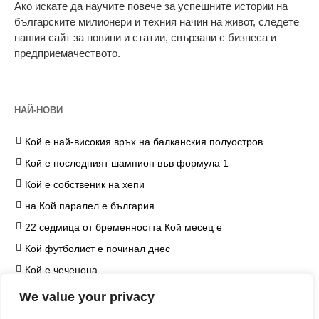
Ако искате да научите повече за успешните истории на
българските милионери и техния начин на живот, следете
нашия сайт за новини и статии, свързани с бизнеса и
предприемачеството.
НАЙ-НОВИ
Кой е най-високия връх на балканския полуостров
Кой е последният шампион във формула 1
Кой е собственик на хепи
на Кой паралел е българия
22 седмица от бременността Кой месец е
Кой футболист е починал днес
Кой е чеченеца
на Кой козметичен продукт чърчил не е наложил
We value your privacy
ограничение