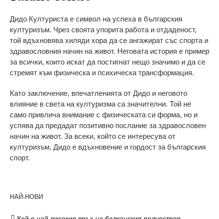
Дидо Културиста е символ на успеха в българския
културизъм. Чрез своята упорита работа и отдаденост,
той вдъхновява хиляди хора да се ангажират със спорта и
здравословния начин на живот. Неговата история е пример
за всички, които искат да постигнат нещо значимо и да се
стремят към физическа и психическа трансформация.
Като заключение, впечатленията от Дидо и неговото
влияние в света на културизма са значителни. Той не
само привлича внимание с физическата си форма, но и
успява да предадат позитивно послание за здравословен
начин на живот. За всеки, който се интересува от
културизъм, Дидо е вдъхновение и гордост за българския
спорт.
НАЙ-НОВИ
Кой е най-високия връх на балканския полуостров