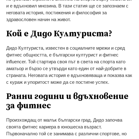
и е вдъхновил мнозина. В тази статия ще се запознаем с
неговата история, постижения и философия за
здравословен начин на живот.
Кой е Дидо Културиста?
Дидо Културиста, известен в социалните мрежи и сред
фитнес общността, е български културист и фитнес
influencer. Той стартира своя път в света на спорта като
аматьор и бързо се утвърди като един от най-добрите в
страната. Неговата история е вдъхновяваща и показва как
с кураж и упоритост може да се постигне успех.
Ранни години и вдъхновение
за фитнес
Произхождащ от малък български град, Дидо започва
своята фитнес кариера в юношеска възраст.
Първоначално той се занимава с различни спортове, но