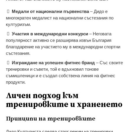
Медали от национални първенства
– Дидо е
многократен медалист на национални състезания по
културизъм.
Участия в международни конкурси
– Неговата
популярност активно се разширява извън България
благодарение на участието му в международни спортни
състезания.
Изграждане на успешен фитнес бранд
– Със своите
тренировки и съвети, той е вдъхновил тонове
съмишленици и е създал собствена линия на фитнес
продукти.
Личен подход към
тренировките и храненето
Принципи на тренировките
Дидо Културиста следва строг режим на тренировки,