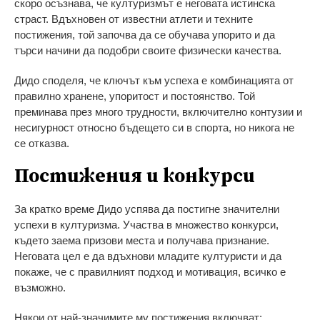
скоро осъзнава, че културизмът е неговата истинска
страст. Вдъхновен от известни атлети и техните
постижения, той започва да се обучава упорито и да
търси начини да подобри своите физически качества.
Дидо споделя, че ключът към успеха е комбинацията от
правилно хранене, упоритост и постоянство. Той
преминава през много трудности, включително контузии и
несигурност относно бъдещето си в спорта, но никога не
се отказва.
Постижения и конкурси
За кратко време Дидо успява да постигне значителни
успехи в културизма. Участва в множество конкурси,
където заема призови места и получава признание.
Неговата цел е да вдъхнови младите културисти и да
покаже, че с правилният подход и мотивация, всичко е
възможно.
Някои от най-значимите му постижения включват: