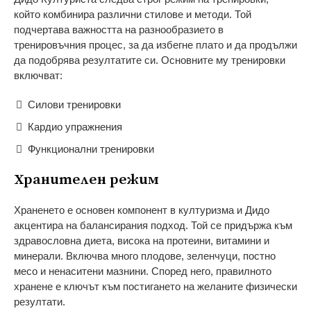
който комбинира различни стилове и методи. Той
подчертава важността на разнообразието в
тренировъчния процес, за да избегне плато и да продължи
да подобрява резултатите си. Основните му тренировки
включват:
Силови тренировки
Кардио упражнения
Функционални тренировки
Хранителен режим
Храненето е основен компонент в културизма и Дидо
акцентира на балансирания подход. Той се придържа към
здравословна диета, висока на протеини, витамини и
минерали. Включва много плодове, зеленчуци, постно
месо и ненаситени мазнини. Според него, правилното
хранене е ключът към постигането на желаните физически
резултати.