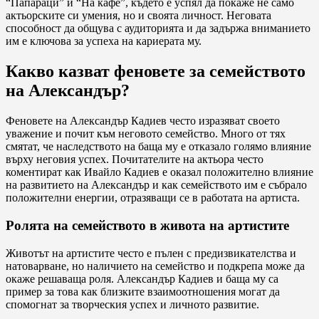
“Папараци” и “На кафе”, където е успял да покаже не само
актьорските си умения, но и своята личност. Неговата
способност да общува с аудиторията и да задържа вниманието
им е ключова за успеха на кариерата му.
Какво казват феновете за семейството
на Александър?
Феновете на Александър Кадиев често изразяват своето
уважение и почит към неговото семейство. Много от тях
смятат, че наследството на баща му е отказало голямо влияние
върху неговия успех. Почитателите на актьора често
коментират как Ивайло Кадиев е оказал положително влияние
на развитието на Александър и как семейството им е събрало
положителни енергии, отразяващи се в работата на артиста.
Ролята на семейството в живота на артистите
Животът на артистите често е пълен с предизвикателства и
натоварване, но наличието на семейство и подкрепа може да
окаже решаваща роля. Александър Кадиев и баща му са
пример за това как близките взаимоотношения могат да
спомогнат за творческия успех и личното развитие.