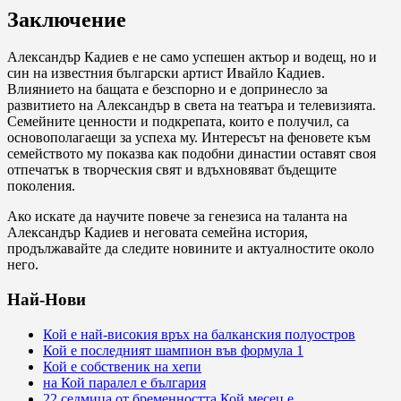
Заключение
Александър Кадиев е не само успешен актьор и водещ, но и
син на известния български артист Ивайло Кадиев.
Влиянието на бащата е безспорно и е допринесло за
развитието на Александър в света на театъра и телевизията.
Семейните ценности и подкрепата, които е получил, са
основополагаещи за успеха му. Интересът на феновете към
семейството му показва как подобни династии оставят своя
отпечатък в творческия свят и вдъхновяват бъдещите
поколения.
Ако искате да научите повече за генезиса на таланта на
Александър Кадиев и неговата семейна история,
продължавайте да следите новините и актуалностите около
него.
Най-Нови
Кой е най-високия връх на балканския полуостров
Кой е последният шампион във формула 1
Кой е собственик на хепи
на Кой паралел е българия
22 седмица от бременността Кой месец е