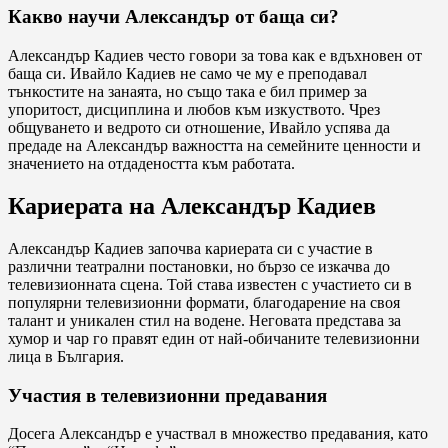
Какво научи Александър от баща си?
Александър Кадиев често говори за това как е вдъхновен от
баща си. Ивайло Кадиев не само че му е преподавал
тънкостите на занаята, но също така е бил пример за
упоритост, дисциплина и любов към изкуството. Чрез
общуването и ведрото си отношение, Ивайло успява да
предаде на Александър важността на семейните ценности и
значението на отдадеността към работата.
Кариерата на Александър Кадиев
Александър Кадиев започва кариерата си с участие в
различни театрални постановки, но бързо се изкачва до
телевизионната сцена. Той става известен с участието си в
популярни телевизионни формати, благодарение на своя
талант и уникален стил на водене. Неговата представа за
хумор и чар го правят един от най-обичаните телевизионни
лица в България.
Участия в телевизионни предавания
Досега Александър е участвал в множество предавания, като