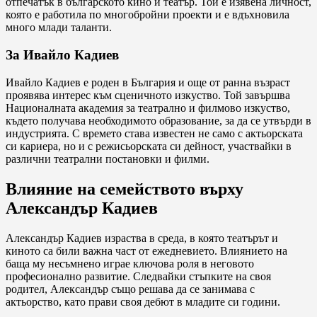
отпечатък в българското кино и театър. Той е изявена личност,
която е работила по многобройни проекти и е вдъхновила
много млади таланти.
За Ивайло Кадиев
Ивайло Кадиев е роден в България и още от ранна възраст
проявява интерес към сценичното изкуство. Той завършва
Националната академия за театрално и филмово изкуство,
където получава необходимото образование, за да се утвърди в
индустрията. С времето става известен не само с актьорската
си кариера, но и с режисьорската си дейност, участвайки в
различни театрални постановки и филми.
Влияние на семейството върху
Александър Кадиев
Александър Кадиев израства в среда, в която театърът и
киното са били важна част от ежедневието. Влиянието на
баща му несъмнено играе ключова роля в неговото
професионално развитие. Следвайки стъпките на своя
родител, Александър също решава да се занимава с
актьорство, като прави своя дебют в младите си години.