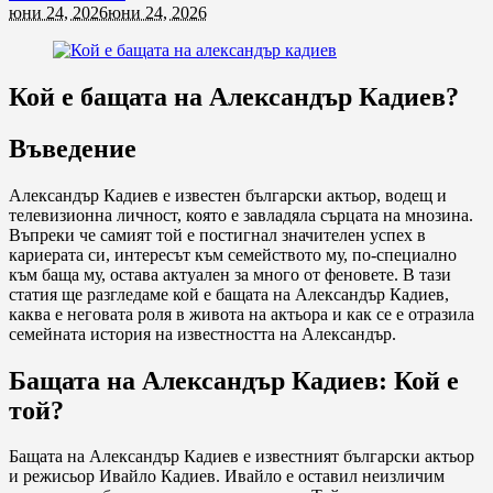
юни 24, 2026
юни 24, 2026
Кой е бащата на Александър Кадиев?
Въведение
Александър Кадиев е известен български актьор, водещ и
телевизионна личност, която е завладяла сърцата на мнозина.
Въпреки че самият той е постигнал значителен успех в
кариерата си, интересът към семейството му, по-специално
към баща му, остава актуален за много от феновете. В тази
статия ще разгледаме кой е бащата на Александър Кадиев,
каква е неговата роля в живота на актьора и как се е отразила
семейната история на известността на Александър.
Бащата на Александър Кадиев: Кой е
той?
Бащата на Александър Кадиев е известният български актьор
и режисьор Ивайло Кадиев. Ивайло е оставил неизличим