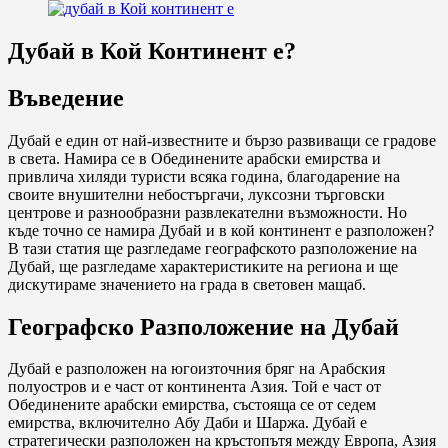
Дубай в Кой Континент е?
Въведение
Дубай е един от най-известните и бързо развиващи се градове
в света. Намира се в Обединените арабски емирства и
привлича хиляди туристи всяка година, благодарение на
своите внушителни небостъргачи, луксозни търговски
центрове и разнообразни развлекателни възможности. Но
къде точно се намира Дубай и в кой континент е разположен?
В тази статия ще разгледаме географското разположение на
Дубай, ще разгледаме характеристиките на региона и ще
дискутираме значението на града в световен мащаб.
Географско Разположение на Дубай
Дубай е разположен на югоизточния бряг на Арабския
полуостров и е част от континента Азия. Той е част от
Обединените арабски емирства, състояща се от седем
емирства, включително Абу Даби и Шаржа. Дубай е
стратегически разположен на кръстопътя между Европа, Азия