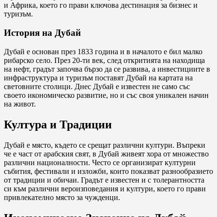
и Африка, което го прави ключова дестинация за бизнес и
туризъм.
История на Дубай
Дубай е основан през 1833 година и в началото е бил малко
рибарско село. През 20-ти век, след откритията на находища
на нефт, градът започва бързо да се развива, а инвестициите в
инфраструктура и туризъм поставят Дубай на картата на
световните столици. Днес Дубай е известен не само със
своето икономическо развитие, но и със своя уникален начин
на живот.
Култура и Традиции
Дубай е място, където се срещат различни култури. Въпреки
че е част от арабския свят, в Дубай живеят хора от множество
различни националности. Често се организират културни
събития, фестивали и изложби, които показват разнообразието
от традиции и обичаи. Градът е известен и с толерантността
си към различни вероизповедания и култури, което го прави
привлекателно място за чужденци.