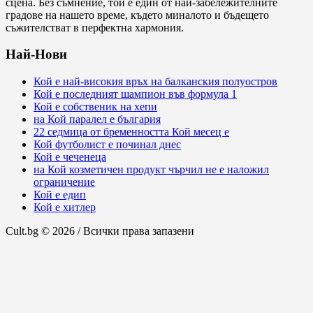
сцена. Без съмнение, той е един от най-забележителните
градове на нашето време, където миналото и бъдещето
съжителстват в перфектна хармония.
Най-Нови
Кой е най-високия връх на балканския полуостров
Кой е последният шампион във формула 1
Кой е собственик на хепи
на Кой паралел е българия
22 седмица от бременността Кой месец е
Кой футболист е починал днес
Кой е чеченеца
на Кой козметичен продукт чърчил не е наложил
ограничение
Кой е едип
Кой е хитлер
Cult.bg © 2026 / Всички права запазени