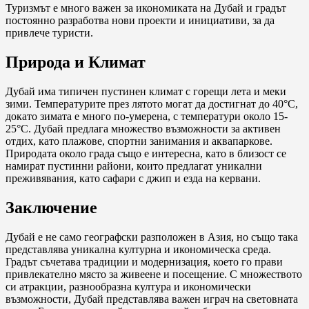
Туризмът е много важен за икономиката на Дубай и градът
постоянно разработва нови проекти и инициативи, за да
привлече туристи.
Природа и Климат
Дубай има типичен пустинен климат с горещи лета и меки
зими. Температурите през лятото могат да достигнат до 40°C,
докато зимата е много по-умерена, с температури около 15-
25°C. Дубай предлага множество възможности за активен
отдих, като плажове, спортни занимания и аквапаркове.
Природата около града също е интересна, като в близост се
намират пустинни райони, които предлагат уникални
преживявания, като сафари с джип и ездa на кервани.
Заключение
Дубай е не само географски разположен в Азия, но също така
представлява уникална културна и икономическа среда.
Градът съчетава традиции и модернизация, което го прави
привлекателно място за живеене и посещение. С множеството
си атракции, разнообразна култура и икономически
възможности, Дубай представлява важен играч на световната